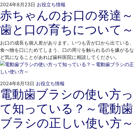
2024
く
2024年8月23日
お役立ち情報
赤ちゃんのお口の発達～
年
れ
7
も
歯と口の育ちについて～
月
と
29
歯
日
科
お口の成長も個人差があります。いつも舌が口から出ている、
医
食べ物を口にためてしまう、口の周りを触られるのを嫌がるな
院
ど気になることがあれば歯科医院に相談してください。
2024
く
2024年8月13日
お役立ち情報
電動歯ブラシの使い方っ
年
れ
7
も
て知っている？～電動歯
月
と
29
歯
ブラシの正しい使い方～
日
科
医
院