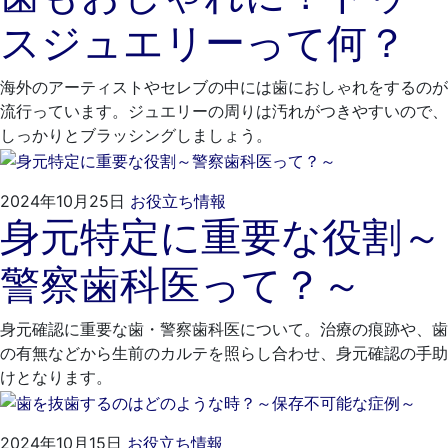
10
も
スジュエリーって何？
月
と
28
歯
日
科
海外のアーティストやセレブの中には歯におしゃれをするのが
医
流行っています。ジュエリーの周りは汚れがつきやすいので、
院
しっかりとブラッシングしましょう。
2024
く
2024年10月25日
お役立ち情報
身元特定に重要な役割～
年
れ
9
も
警察歯科医って？～
月
と
25
歯
日
科
身元確認に重要な歯・警察歯科医について。治療の痕跡や、歯
医
の有無などから生前のカルテを照らし合わせ、身元確認の手助
院
けとなります。
2024
く
2024年10月15日
お役立ち情報