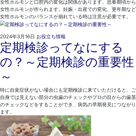
女性ホルモンと口腔内の変化は関係があります。思春期頃から
医
女性ホルモンが作られます。妊娠・出産での変化、更年期など
院
女性ホルモンのバランスが崩れている時は注意が必要です。
2024
く
2024年3月16日
お役立ち情報
定期検診ってなにする
年
れ
2
も
の？～定期検診の重要性
月
と
27
歯
～
日
科
医
院
特に自覚症状がない場合にも定期検診に来ていただけると、ご
自身では見えない部分の虫歯のチェックやプロの目からの歯茎
のチェックなどをすることができ、病気の早期発見につながり
ます。