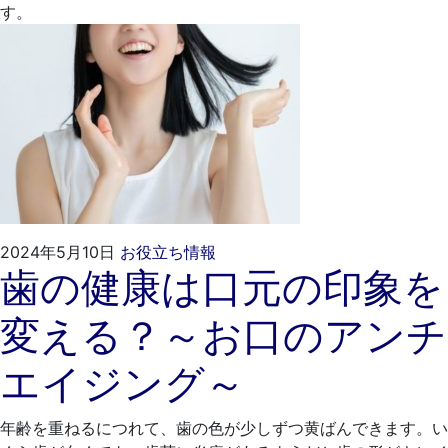
す。
2024
く
2024年5月10日
お役立ち情報
歯の健康は口元の印象を
年
れ
4
も
変える？～お口のアンチ
月
と
24
歯
エイジング～
日
科
医
院
年齢を重ねるにつれて、歯の色が少しずつ黄ばんできます。い