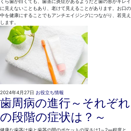
くら歯が白くても、歯茎に炎症があるようだと歯の形がキレイ
に見えないこともあり、老けて見えることがあります。お口の
中を健康にすることでもアンチエイジングにつながり、若見え
します。
2024
く
2024年4月27日
お役立ち情報
歯周病の進行～それぞれ
年
れ
3
も
の段階の症状は？～
月
と
25
歯
日
科
健康な歯茎は歯と歯茎の間のポケットの深さは1～2㎜程度と