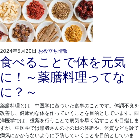
2024
く
2024年5月20日
お役立ち情報
食べることで体を元気
年
れ
4
も
に！～薬膳料理ってな
月
と
24
歯
に？～
日
科
医
院
薬膳料理とは、中医学に基づいた食事のことです。体調不良を
改善し、健康的な体を作っていくことを目的としています。西
洋医学では、投薬を行うことで病気を早く治すことを目指しま
すが、中医学では患者さんのその日の体調や、体質などを診て
病気にかからないように予防していくことを目的としていま