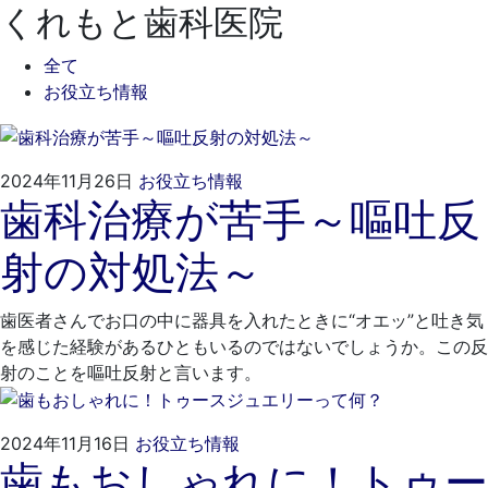
くれもと歯科医院
全て
お役立ち情報
2024
く
2024年11月26日
お役立ち情報
歯科治療が苦手～嘔吐反
年
れ
10
も
射の対処法～
月
と
28
歯
日
科
歯医者さんでお口の中に器具を入れたときに“オエッ”と吐き気
医
を感じた経験があるひともいるのではないでしょうか。この反
院
射のことを嘔吐反射と言います。
2024
く
2024年11月16日
お役立ち情報
歯もおしゃれに！トゥー
年
れ