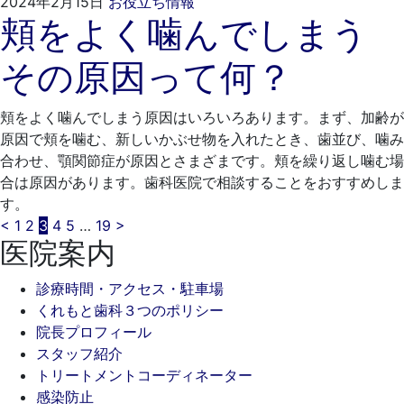
2024
く
2024年2月15日
お役立ち情報
頬をよく噛んでしまう
年
れ
1
も
その原因って何？
月
と
24
歯
日
科
頬をよく噛んでしまう原因はいろいろあります。まず、加齢が
医
原因で頬を噛む、新しいかぶせ物を入れたとき、歯並び、噛み
院
合わせ、顎関節症が原因とさまざまです。頬を繰り返し噛む場
合は原因があります。歯科医院で相談することをおすすめしま
す。
投
<
1
2
3
4
5
…
19
>
医院案内
稿
診療時間・アクセス・駐車場
の
くれもと歯科３つのポリシー
ペ
院長プロフィール
スタッフ紹介
ー
トリートメントコーディネーター
ジ
感染防止