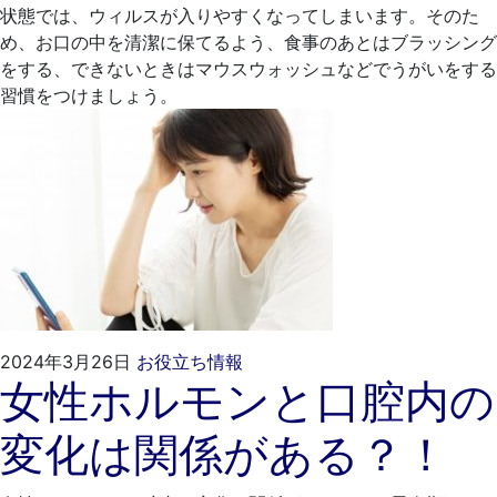
状態では、ウィルスが入りやすくなってしまいます。そのた
め、お口の中を清潔に保てるよう、食事のあとはブラッシング
をする、できないときはマウスウォッシュなどでうがいをする
習慣をつけましょう。
2024
く
2024年3月26日
お役立ち情報
女性ホルモンと口腔内の
年
れ
2
も
変化は関係がある？！
月
と
27
歯
日
科