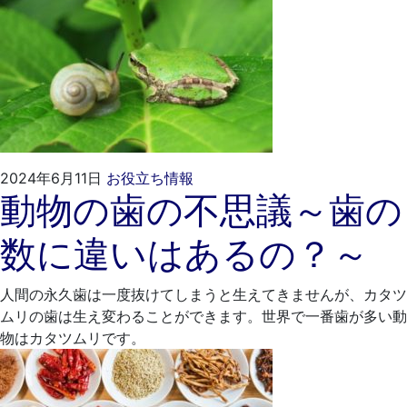
2024
く
2024年6月11日
お役立ち情報
動物の歯の不思議～歯の
年
れ
5
も
数に違いはあるの？～
月
と
29
歯
日
科
人間の永久歯は一度抜けてしまうと生えてきませんが、カタツ
医
ムリの歯は生え変わることができます。世界で一番歯が多い動
院
物はカタツムリです。