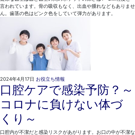
医
言われています。骨の吸収もなく、出血や腫れなどもありませ
院
ん。歯茎の色はピンク色をしていて弾力があります。
2024
く
2024年4月17日
お役立ち情報
口腔ケアで感染予防？～
年
れ
3
も
コロナに負けない体づ
月
と
25
歯
くり～
日
科
医
院
口腔内が不潔だと感染リスクがあがります。お口の中が不潔な