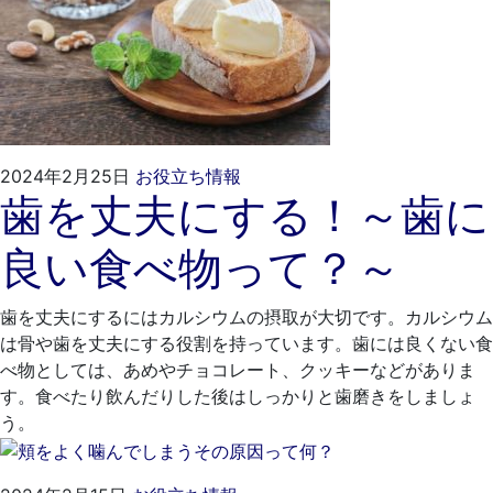
2024
く
2024年2月25日
お役立ち情報
歯を丈夫にする！～歯に
年
れ
1
も
良い食べ物って？～
月
と
24
歯
日
科
歯を丈夫にするにはカルシウムの摂取が大切です。カルシウム
医
は骨や歯を丈夫にする役割を持っています。歯には良くない食
院
べ物としては、あめやチョコレート、クッキーなどがありま
す。食べたり飲んだりした後はしっかりと歯磨きをしましょ
う。