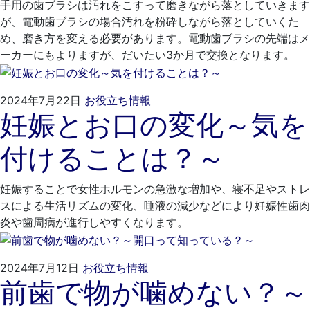
手用の歯ブラシは汚れをこすって磨きながら落としていきます
が、電動歯ブラシの場合汚れを粉砕しながら落としていくた
め、磨き方を変える必要があります。電動歯ブラシの先端はメ
ーカーにもよりますが、だいたい3か月で交換となります。
2024
く
2024年7月22日
お役立ち情報
妊娠とお口の変化～気を
年
れ
6
も
付けることは？～
月
と
28
歯
日
科
妊娠することで女性ホルモンの急激な増加や、寝不足やストレ
医
スによる生活リズムの変化、唾液の減少などにより妊娠性歯肉
院
炎や歯周病が進行しやすくなります。
2024
く
2024年7月12日
お役立ち情報
前歯で物が噛めない？～
年
れ
6
も