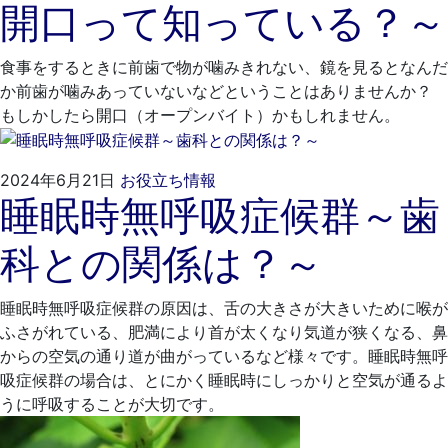
開口って知っている？～
月
と
28
歯
日
科
食事をするときに前歯で物が噛みきれない、鏡を見るとなんだ
医
か前歯が噛みあっていないなどということはありませんか？
院
もしかしたら開口（オープンバイト）かもしれません。
2024
く
2024年6月21日
お役立ち情報
睡眠時無呼吸症候群～歯
年
れ
5
も
科との関係は？～
月
と
29
歯
日
科
睡眠時無呼吸症候群の原因は、舌の大きさが大きいために喉が
医
ふさがれている、肥満により首が太くなり気道が狭くなる、鼻
院
からの空気の通り道が曲がっているなど様々です。睡眠時無呼
吸症候群の場合は、とにかく睡眠時にしっかりと空気が通るよ
うに呼吸することが大切です。