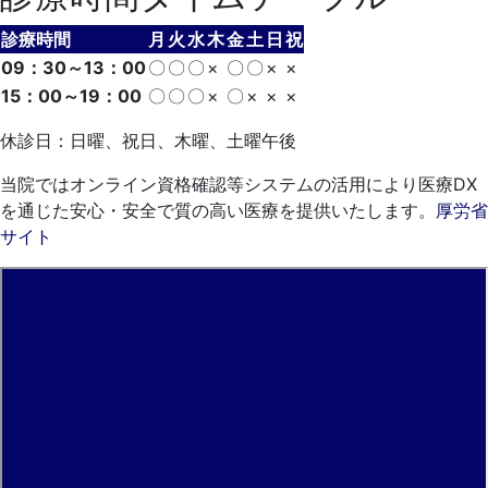
診療時間
月
火
水
木
金
土
日
祝
09：30～13：00
〇
〇
〇
×
〇
〇
×
×
15：00～19：00
〇
〇
〇
×
〇
×
×
×
休診日：日曜、祝日、木曜、土曜午後
当院ではオンライン資格確認等システムの活用により医療DX
を通じた安心・安全で質の高い医療を提供いたします。
厚労省
サイト