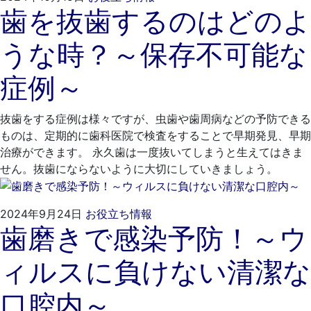
歯を抜歯するのはどのよ
年
れ
9
も
うな時？～保存不可能な
月
と
25
歯
症例～
日
科
医
院
抜歯をする症例は様々ですが、虫歯や歯周病などの予防できる
ものは、定期的に歯科医院で検査をすることで早期発見、早期
治療ができます。 永久歯は一度抜いてしまうと生えてはきま
せん。抜歯にならないように大切にしていきましょう。
2024
く
2024年9月24日
お役立ち情報
歯磨きで感染予防！～ウ
年
れ
8
も
ィルスに負けない清潔な
月
と
29
歯
口腔内～
日
科