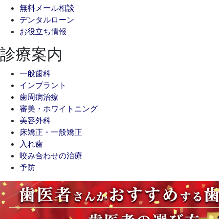
無料メール相談
送
デンタルローン
り
お役立ち情報
診療案内
一般歯科
インプラント
歯周病治療
審美・ホワイトニング
美容外科
床矯正・一般矯正
入れ歯
咬み合わせの治療
予防