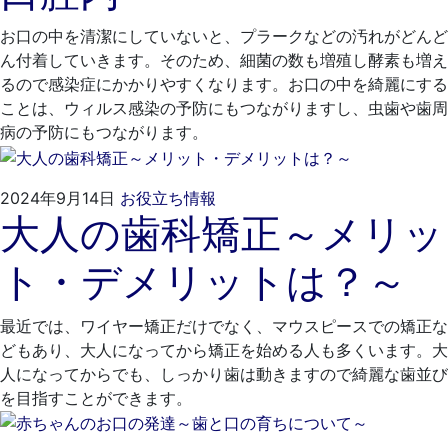
医
院
お口の中を清潔にしていないと、プラークなどの汚れがどんど
ん付着していきます。そのため、細菌の数も増殖し酵素も増え
るので感染症にかかりやすくなります。お口の中を綺麗にする
ことは、ウィルス感染の予防にもつながりますし、虫歯や歯周
病の予防にもつながります。
2024
く
2024年9月14日
お役立ち情報
大人の歯科矯正～メリッ
年
れ
8
も
ト・デメリットは？～
月
と
29
歯
日
科
最近では、ワイヤー矯正だけでなく、マウスピースでの矯正な
医
どもあり、大人になってから矯正を始める人も多くいます。大
院
人になってからでも、しっかり歯は動きますので綺麗な歯並び
を目指すことができます。