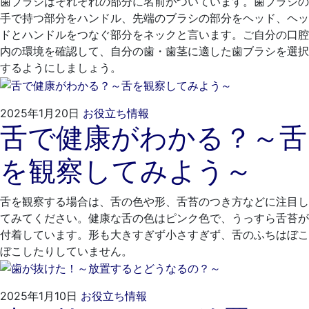
歯ブラシはそれぞれの部分に名前がついています。歯ブラシの
手で持つ部分をハンドル、先端のブラシの部分をヘッド、ヘッ
ドとハンドルをつなぐ部分をネックと言います。ご自分の口腔
内の環境を確認して、自分の歯・歯茎に適した歯ブラシを選択
するようにしましょう。
2024
く
2025年1月20日
お役立ち情報
舌で健康がわかる？～舌
年
れ
12
も
を観察してみよう～
月
と
23
歯
日
科
舌を観察する場合は、舌の色や形、舌苔のつき方などに注目し
医
てみてください。健康な舌の色はピンク色で、うっすら舌苔が
院
付着しています。形も大きすぎず小さすぎず、舌のふちはぼこ
ぼこしたりしていません。
2024
く
2025年1月10日
お役立ち情報