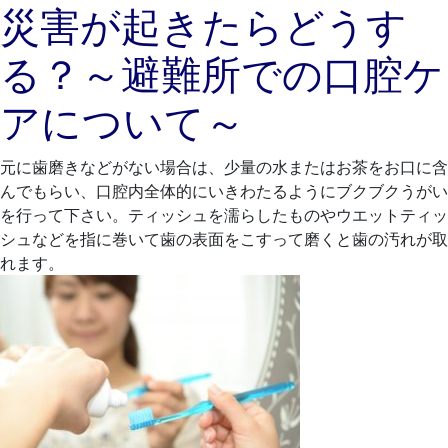
災害が起きたらどうす
年
れ
3
も
る？～避難所での口腔ケ
月
と
30
歯
アについて～
日
科
医
院
元に歯磨きなどがない場合は、少量の水またはお茶をお口に含
んでもらい、口腔内全体的にいきわたるようにブクブクうがい
を行って下さい。ティッシュを濡らしたものやウエットティッ
シュなどを指に巻いて歯の表面をこすって磨くと歯の汚れが取
れます。