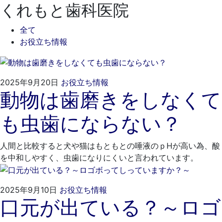
くれもと歯科医院
全て
お役立ち情報
2025
く
2025年9月20日
お役立ち情報
動物は歯磨きをしなくて
年
れ
8
も
も虫歯にならない？
月
と
25
歯
日
科
人間と比較すると犬や猫はもともとの唾液のｐHが高い為、酸
医
を中和しやすく、虫歯になりにくいと言われています。
院
2025
く
2025年9月10日
お役立ち情報
口元が出ている？～ロゴ
年
れ
8
も