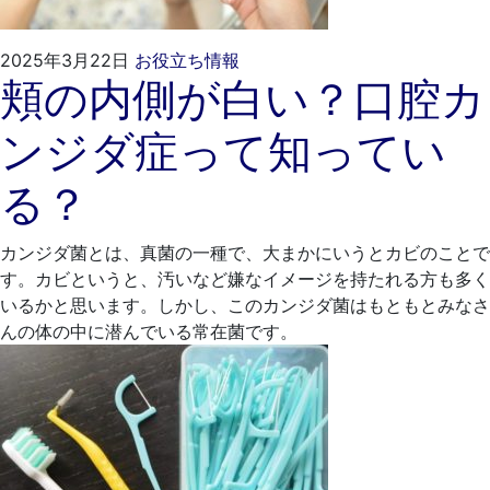
2025
く
2025年3月22日
お役立ち情報
頬の内側が白い？口腔カ
年
れ
2
も
ンジダ症って知ってい
月
と
24
歯
る？
日
科
医
院
カンジダ菌とは、真菌の一種で、大まかにいうとカビのことで
す。カビというと、汚いなど嫌なイメージを持たれる方も多く
いるかと思います。しかし、このカンジダ菌はもともとみなさ
んの体の中に潜んでいる常在菌です。