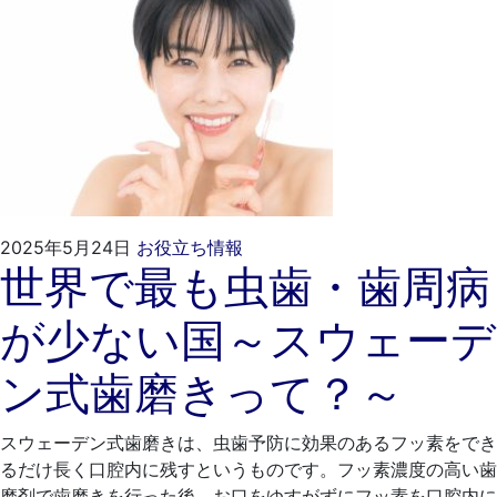
2025
く
2025年5月24日
お役立ち情報
世界で最も虫歯・歯周病
年
れ
4
も
が少ない国～スウェーデ
月
と
26
歯
ン式歯磨きって？～
日
科
医
院
スウェーデン式歯磨きは、虫歯予防に効果のあるフッ素をでき
るだけ長く口腔内に残すというものです。フッ素濃度の高い歯
磨剤で歯磨きを行った後、お口をゆすがずにフッ素を口腔内に