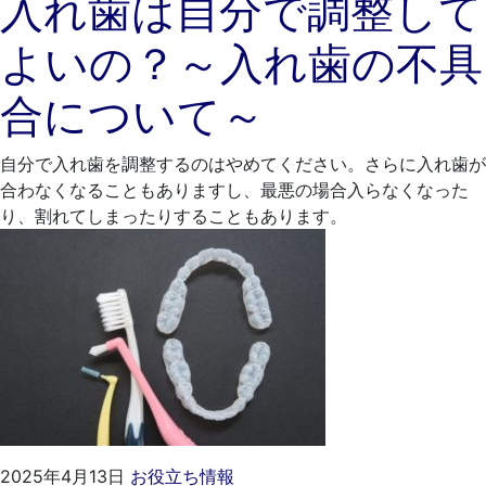
入れ歯は自分で調整して
3
も
よいの？～入れ歯の不具
月
と
30
歯
合について～
日
科
医
院
自分で入れ歯を調整するのはやめてください。さらに入れ歯が
合わなくなることもありますし、最悪の場合入らなくなった
り、割れてしまったりすることもあります。
2025
く
2025年4月13日
お役立ち情報