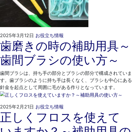
2025
く
2025年3月12日
お役立ち情報
歯磨きの時の補助用具～
年
れ
2
も
歯間ブラシの使い方～
月
と
24
歯
日
科
歯間ブラシは、持ち手の部分とブラシの部分で構成されていま
医
す。歯ブラシのように持ち手は長くなく、ブラシも中心にある
院
針金を起点として周囲に毛がある作りとなっています。
2025
く
2025年2月21日
お役立ち情報
正しくフロスを使えて
年
れ
1
も
いますか？～補助用具の
月
と