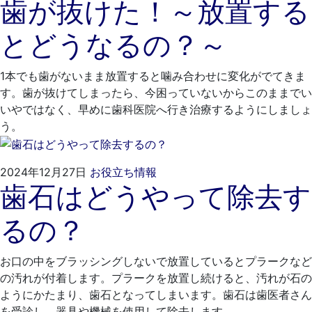
歯が抜けた！～放置する
年
れ
12
も
とどうなるの？～
月
と
23
歯
日
科
1本でも歯がないまま放置すると噛み合わせに変化がでてきま
医
す。歯が抜けてしまったら、今困っていないからこのままでい
院
いやではなく、早めに歯科医院へ行き治療するようにしましょ
う。
2024
く
2024年12月27日
お役立ち情報
歯石はどうやって除去す
年
れ
11
も
るの？
月
と
29
歯
日
科
お口の中をブラッシングしないで放置しているとプラークなど
医
の汚れが付着します。プラークを放置し続けると、汚れが石の
院
ようにかたまり、歯石となってしまいます。歯石は歯医者さん
を受診し、器具や機械を使用して除去します。