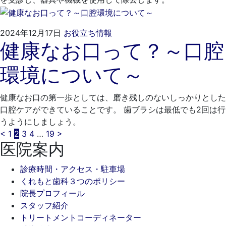
2024
く
2024年12月17日
お役立ち情報
健康なお口って？～口腔
年
れ
11
も
環境について～
月
と
29
歯
日
科
健康なお口の第一歩としては、磨き残しのないしっかりとした
医
口腔ケアができていることです。 歯ブラシは最低でも2回は行
院
うようにしましょう。
投
<
1
2
3
4
…
19
>
医院案内
稿
診療時間・アクセス・駐車場
の
くれもと歯科３つのポリシー
ペ
院長プロフィール
スタッフ紹介
ー
トリートメントコーディネーター