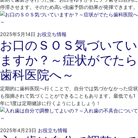
停滞させます。そのため高い虫歯予防の効果が発揮できます。
2025
く
2025年5月14日
お役立ち情報
お口のＳＯＳ気づいてい
年
れ
4
も
ますか？～症状がでたら
月
と
26
歯
歯科医院へ～
日
科
医
院
定期的に歯科医院へ行くことで、自分では気づかなかった症状
も指摘されて気づくことができることもあります。最低でも1
年に1度は定期健診に行くようにしましょう！
2025
く
2025年4月23日
お役立ち情報
年
れ