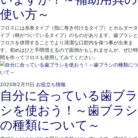
28
歯
使い方～
日
科
医
院
フロスには糸巻タイプ（指に巻き付けるタイプ）とホルダータ
イプ（柄がついているタイプ）のものがあります。歯ブラシと
フロスを併用することでより清潔な口腔内を保つ事が出来ま
す。初めはひと手間増えるので面倒かもしれませんが、ぜひ時
間を作ってフロスも使用してみてください。
2025
く
2025年2月11日
お役立ち情報
自分に合っている歯ブラ
年
れ
1
も
シを使おう！～歯ブラシ
月
と
28
歯
の種類について～
日
科
医
院