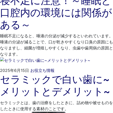
寝不足に注意！～睡眠と
5
も
口腔内の環境には関係が
月
と
25
歯
ある～
日
科
医
院
睡眠不足になると、唾液の分泌が減少するといわれています。
唾液の分泌が減ることで、口が乾きやすくなり口臭の原因にも
なりますし、細菌が増殖しやすくなり、虫歯や歯周病の原因と
なります。
2025
く
2025年6月15日
お役立ち情報
セラミックで白い歯に~
年
れ
5
も
メリットとデメリット~
月
と
25
歯
日
科
セラミックとは、歯の治療をしたときに、詰め物や被せものを
医
したときに使用する素材のことです。
院