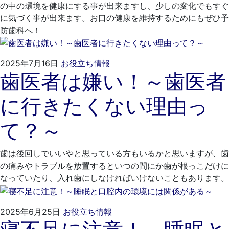
医
の中の環境を健康にする事が出来ますし、少しの変化でもすぐ
院
に気づく事が出来ます。お口の健康を維持するためにもぜひ予
防歯科へ！
2025
く
2025年7月16日
お役立ち情報
歯医者は嫌い！～歯医者
年
れ
6
も
に行きたくない理由っ
月
と
28
歯
て？～
日
科
医
院
歯は後回しでいいやと思っている方もいるかと思いますが、歯
の痛みやトラブルを放置するといつの間にか歯が根っこだけに
なっていたり、入れ歯にしなければいけないこともあります。
2025
く
2025年6月25日
お役立ち情報
年
れ