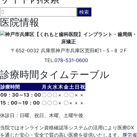
医院情報
〒652-0032
兵庫県神戸市兵庫区荒田町1－5－8 ２F
TEL.
078-531-0600
診療時間タイムテーブル
診療時間
月
火
水
木
金
土
日
祝
09：30～13：00
〇
〇
〇
×
〇
〇
×
×
15：00～19：00
〇
〇
〇
×
〇
×
×
×
休診日：日曜、祝日、木曜、土曜午後
当院ではオンライン資格確認等システムの活用により医療DX
を通じた安心・安全で質の高い医療を提供いたします。
厚労省