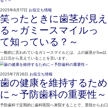
2025
く
2025年8月17日
お役立ち情報
笑ったときに歯茎が見え
年
れ
7
も
る～ガミースマイルっ
月
と
28
歯
て知っている？～
日
科
医
院
一般的に言われているガミースマイルとは、上の歯茎が3㎜以
上口元から見えていることを言います。
2025
く
2025年7月26日
お役立ち情報
歯の健康を維持するため
年
れ
6
も
に～予防歯科の重要性～
月
と
28
歯
日
科
予防歯科で定期的に歯科医院へ来院することで、普段からお口