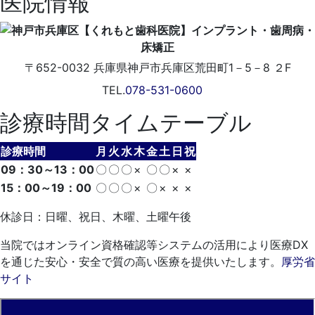
医院情報
〒652-0032
兵庫県神戸市兵庫区荒田町1－5－8 ２F
TEL.
078-531-0600
診療時間タイムテーブル
診療時間
月
火
水
木
金
土
日
祝
09：30～13：00
〇
〇
〇
×
〇
〇
×
×
15：00～19：00
〇
〇
〇
×
〇
×
×
×
休診日：日曜、祝日、木曜、土曜午後
当院ではオンライン資格確認等システムの活用により医療DX
を通じた安心・安全で質の高い医療を提供いたします。
厚労省
サイト