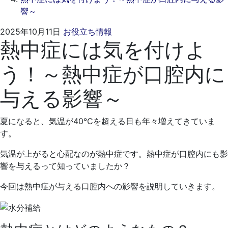
響～
2025
く
2025年10月11日
お役立ち情報
熱中症には気を付けよ
年
れ
9
も
う！～熱中症が口腔内に
月
と
28
歯
与える影響～
日
科
医
院
夏になると、気温が40℃を超える日も年々増えてきていま
す。
気温が上がると心配なのが熱中症です。熱中症が口腔内にも影
響を与えるって知っていましたか？
今回は熱中症が与える口腔内への影響を説明していきます。