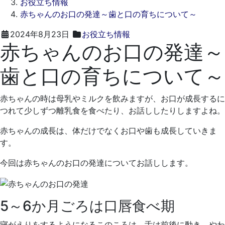
お役立ち情報
赤ちゃんのお口の発達～歯と口の育ちについて～
2024
く
2024年8月23日
お役立ち情報
赤ちゃんのお口の発達～
年
れ
7
も
歯と口の育ちについて～
月
と
29
歯
日
科
赤ちゃんの時は母乳やミルクを飲みますが、お口が成長するに
医
つれて少しずつ離乳食を食べたり、お話ししたりしますよね。
院
赤ちゃんの成長は、体だけでなくお口や歯も成長していきま
す。
今回は赤ちゃんのお口の発達についてお話しします。
5～6か月ごろは口唇食べ期
寝がえりをするようになるこのころは、舌は前後に動き、やわ