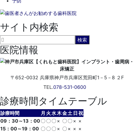
予防
サイト内検索
医院情報
〒652-0032
兵庫県神戸市兵庫区荒田町1－5－8 ２F
TEL.
078-531-0600
診療時間タイムテーブル
診療時間
月
火
水
木
金
土
日
祝
09：30～13：00
〇
〇
〇
×
〇
〇
×
×
15：00～19：00
〇
〇
〇
×
〇
×
×
×