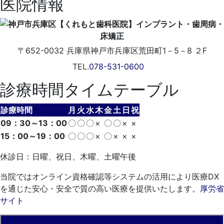
医院情報
〒652-0032
兵庫県神戸市兵庫区荒田町1－5－8 ２F
TEL.
078-531-0600
診療時間タイムテーブル
診療時間
月
火
水
木
金
土
日
祝
09：30～13：00
〇
〇
〇
×
〇
〇
×
×
15：00～19：00
〇
〇
〇
×
〇
×
×
×
休診日：日曜、祝日、木曜、土曜午後
当院ではオンライン資格確認等システムの活用により医療DX
を通じた安心・安全で質の高い医療を提供いたします。
厚労省
サイト