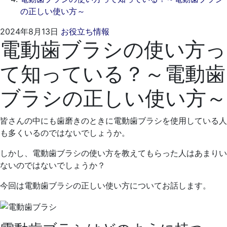
の正しい使い方～
2024
く
2024年8月13日
お役立ち情報
電動歯ブラシの使い方っ
年
れ
7
も
て知っている？～電動歯
月
と
29
歯
ブラシの正しい使い方～
日
科
医
院
皆さんの中にも歯磨きのときに電動歯ブラシを使用している人
も多くいるのではないでしょうか。
しかし、電動歯ブラシの使い方を教えてもらった人はあまりい
ないのではないでしょうか？
今回は電動歯ブラシの正しい使い方についてお話します。