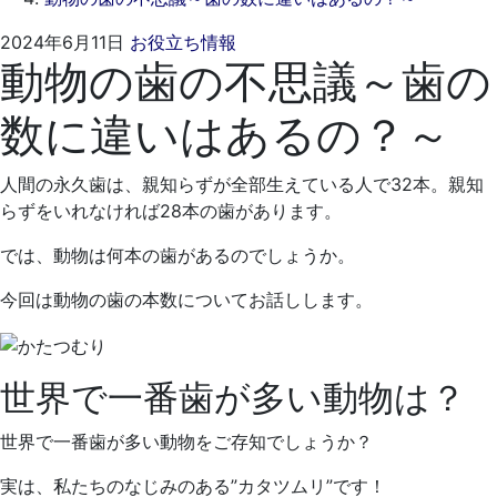
2024
く
2024年6月11日
お役立ち情報
動物の歯の不思議～歯の
年
れ
5
も
数に違いはあるの？～
月
と
29
歯
日
科
人間の永久歯は、親知らずが全部生えている人で32本。親知
医
らずをいれなければ28本の歯があります。
院
では、動物は何本の歯があるのでしょうか。
今回は動物の歯の本数についてお話しします。
世界で一番歯が多い動物は？
世界で一番歯が多い動物をご存知でしょうか？
実は、私たちのなじみのある”カタツムリ”です！