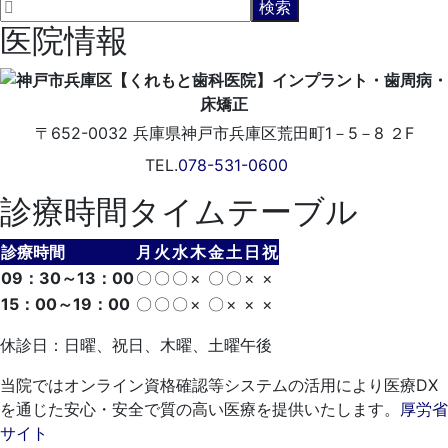
医院情報
〒652-0032
兵庫県神戸市兵庫区荒田町1－5－8 ２F
TEL.
078-531-0600
診療時間タイムテーブル
診療時間
月
火
水
木
金
土
日
祝
09：30～13：00
〇
〇
〇
×
〇
〇
×
×
15：00～19：00
〇
〇
〇
×
〇
×
×
×
休診日：日曜、祝日、木曜、土曜午後
当院ではオンライン資格確認等システムの活用により医療DX
を通じた安心・安全で質の高い医療を提供いたします。
厚労省
サイト