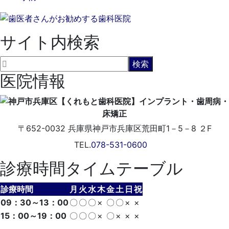
サイト内検索
医院情報
〒652-0032
兵庫県神戸市兵庫区荒田町1－5－8 ２F
TEL.
078-531-0600
診療時間タイムテーブル
診療時間
月
火
水
木
金
土
日
祝
09：30～13：00
〇
〇
〇
×
〇
〇
×
×
15：00～19：00
〇
〇
〇
×
〇
×
×
×