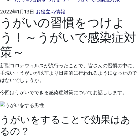
2021
く
2022年1月13日
お役立ち情報
うがいの習慣をつけよ
年
れ
12
も
う！～うがいで感染症対
月
と
26
歯
策～
日
科
医
院
新型コロナウィルスが流行ったことで、皆さんの習慣の中に、
手洗い・うがいが以前より日常的に行われるようになったので
はないでしょうか。
今回はうがいでできる感染症対策についてお話しします。
うがいをすることで効果はあ
るの？