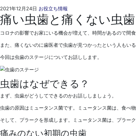
2021
く
2021年12月24日
お役立ち情報
痛い虫歯と痛くない虫歯
年
れ
11
も
月
と
コロナの影響でお家にいる機会が増えて、時間があるので間食
22
歯
日
科
また、痛くないのに歯医者で虫歯が見つかったという人もいる
医
今回は虫歯のステージについてお話しします。
院
虫歯はなぜできる？
まず、虫歯がどうしてできるのかお話ししましょう。
虫歯の原因はミュータンス菌です。ミュータンス菌は、食べ物
そして、プラークを形成します。ミュータンス菌は、プラー
痛みのない初期の虫歯