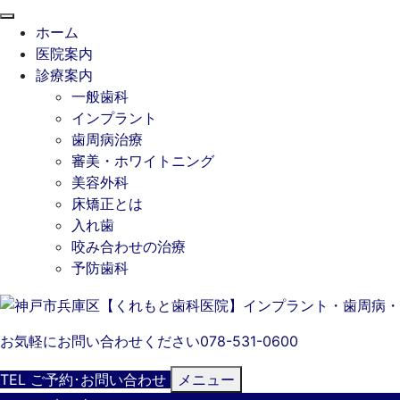
閉
ホーム
じ
医院案内
る
診療案内
一般歯科
インプラント
歯周病治療
審美・ホワイトニング
美容外科
床矯正とは
入れ歯
咬み合わせの治療
予防歯科
お気軽にお問い合わせください
078-531-0600
TEL
ご予約･
お問い合わせ
メニュー