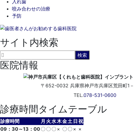
入れ歯
咬み合わせの治療
予防
サイト内検索
医院情報
〒652-0032
兵庫県神戸市兵庫区荒田町1－5
TEL.
078-531-0600
診療時間タイムテーブル
診療時間
月
火
水
木
金
土
日
祝
09：30～13：00
〇
〇
〇
×
〇
〇
×
×