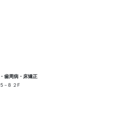
－8 ２F