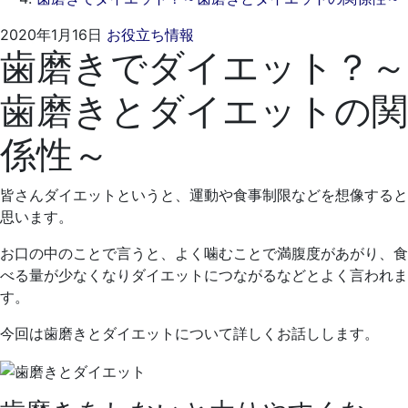
2021
く
2020年1月16日
お役立ち情報
歯磨きでダイエット？～
年
れ
4
も
歯磨きとダイエットの関
月
と
19
歯
係性～
日
科
医
院
皆さんダイエットというと、運動や食事制限などを想像すると
思います。
お口の中のことで言うと、よく噛むことで満腹度があがり、食
べる量が少なくなりダイエットにつながるなどとよく言われま
す。
今回は歯磨きとダイエットについて詳しくお話しします。