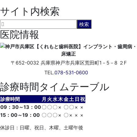
サイト内検索
医院情報
〒652-0032
兵庫県神戸市兵庫区荒田町1－5－8 ２F
TEL.
078-531-0600
診療時間タイムテーブル
診療時間
月
火
水
木
金
土
日
祝
09：30～13：00
〇
〇
〇
×
〇
〇
×
×
15：00～19：00
〇
〇
〇
×
〇
×
×
×
休診日：日曜、祝日、木曜、土曜午後