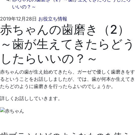
いいの？～
2021
く
2019年12月28日
お役立ち情報
赤ちゃんの歯磨き（2）
年
れ
4
も
～歯が生えてきたらどう
月
と
19
歯
したらいいの？～
日
科
医
院
赤ちゃんの歯が生え始めてきたら、ガーゼで優しく歯磨きをす
るということをお話ししましたが、では、歯が何本か生えてき
たらどのように歯磨きを行ったらよいのでしょうか。
詳しくお話ししていきます。