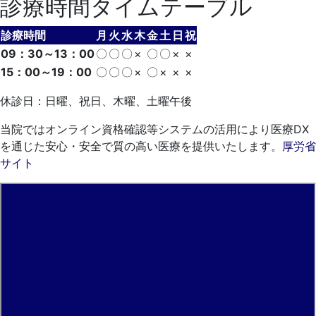
診療時間タイムテーブル
診療時間
月
火
水
木
金
土
日
祝
09：30～13：00
〇
〇
〇
×
〇
〇
×
×
15：00～19：00
〇
〇
〇
×
〇
×
×
×
休診日：日曜、祝日、木曜、土曜午後
当院ではオンライン資格確認等システムの活用により医療DX
を通じた安心・安全で質の高い医療を提供いたします。
厚労省
サイト