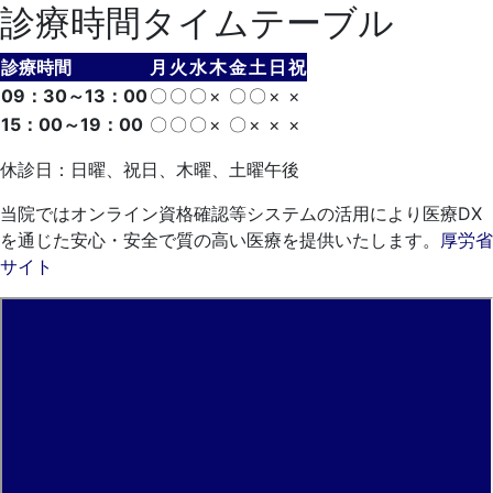
診療時間タイムテーブル
診療時間
月
火
水
木
金
土
日
祝
09：30～13：00
〇
〇
〇
×
〇
〇
×
×
15：00～19：00
〇
〇
〇
×
〇
×
×
×
休診日：日曜、祝日、木曜、土曜午後
当院ではオンライン資格確認等システムの活用により医療DX
を通じた安心・安全で質の高い医療を提供いたします。
厚労省
サイト