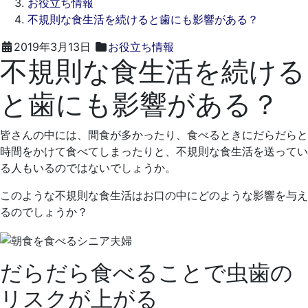
お役立ち情報
不規則な食生活を続けると歯にも影響がある？
2021
く
2019年3月13日
お役立ち情報
不規則な食生活を続ける
年
れ
4
も
と歯にも影響がある？
月
と
19
歯
日
科
皆さんの中には、間食が多かったり、食べるときにだらだらと
医
時間をかけて食べてしまったりと、不規則な食生活を送ってい
院
る人もいるのではないでしょうか。
このような不規則な食生活はお口の中にどのような影響を与え
るのでしょうか？
だらだら食べることで虫歯の
リスクが上がる