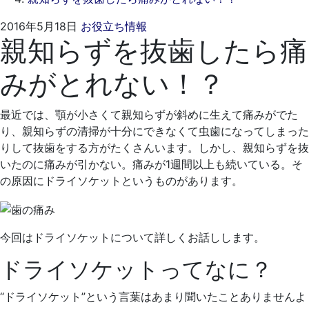
2021
く
2016年5月18日
お役立ち情報
親知らずを抜歯したら痛
年
れ
4
も
みがとれない！？
月
と
19
歯
日
科
最近では、顎が小さくて親知らずが斜めに生えて痛みがでた
医
り、親知らずの清掃が十分にできなくて虫歯になってしまった
院
りして抜歯をする方がたくさんいます。しかし、親知らずを抜
いたのに痛みが引かない。痛みが1週間以上も続いている。そ
の原因にドライソケットというものがあります。
今回はドライソケットについて詳しくお話しします。
ドライソケットってなに？
“ドライソケット”という言葉はあまり聞いたことありませんよ