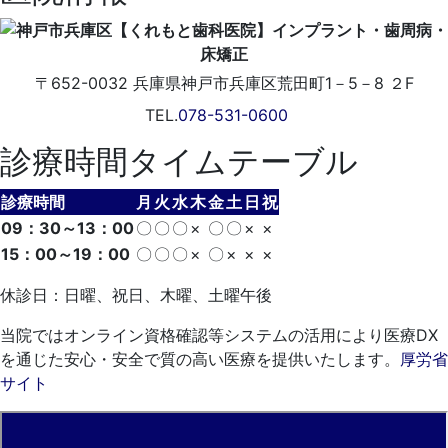
〒652-0032
兵庫県神戸市兵庫区荒田町1－5－8 ２F
TEL.
078-531-0600
診療時間タイムテーブル
診療時間
月
火
水
木
金
土
日
祝
09：30～13：00
〇
〇
〇
×
〇
〇
×
×
15：00～19：00
〇
〇
〇
×
〇
×
×
×
休診日：日曜、祝日、木曜、土曜午後
当院ではオンライン資格確認等システムの活用により医療DX
を通じた安心・安全で質の高い医療を提供いたします。
厚労省
サイト