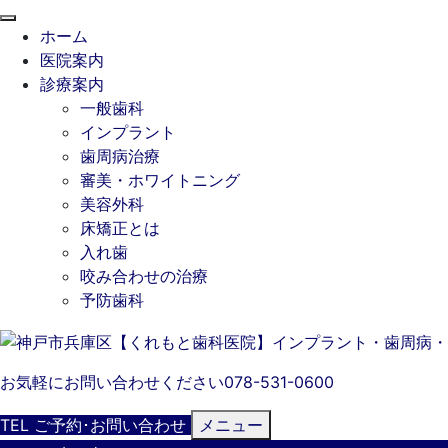
閉
ホーム
じ
医院案内
る
診療案内
一般歯科
インプラント
歯周病治療
審美・ホワイトニング
美容外科
床矯正とは
入れ歯
咬み合わせの治療
予防歯科
お気軽にお問い合わせください
078-531-0600
TEL
ご予約･
お問い合わせ
メニュー