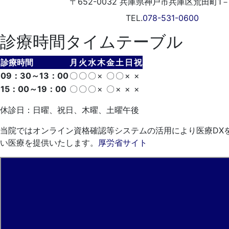
〒652-0032
兵庫県神戸市兵庫区荒田町1－5
TEL.
078-531-0600
診療時間タイムテーブル
診療時間
月
火
水
木
金
土
日
祝
09：30～13：00
〇
〇
〇
×
〇
〇
×
×
15：00～19：00
〇
〇
〇
×
〇
×
×
×
休診日：日曜、祝日、木曜、土曜午後
当院ではオンライン資格確認等システムの活用により医療DX
い医療を提供いたします。
厚労省サイト