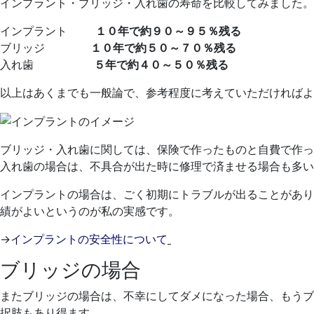
2021
インプラント・ブリッジ・入れ歯の寿命を比較してみました。
年
インプラント
１０年で約９０～９５％残る
4
ブリッジ
１０年で約５０～７０％残る
月
入れ歯
５年で約４０～５０％残る
15
日
以上はあくまでも一般論で、参考程度に考えていただければよ
2021
く
年
れ
7
も
ブリッジ・入れ歯に関しては、保険で作ったものと自費で作っ
月
と
入れ歯の場合は、不具合が出た時に修理で済ませる場合も多い
24
歯
日
科
インプラントの場合は、ごく初期にトラブルが出ることがあり
医
績がよいというのが私の実感です。
院
→
インプラントの安全性について
ブリッジの場合
またブリッジの場合は、不幸にしてダメになった場合、もうブ
択肢もあり得ます。