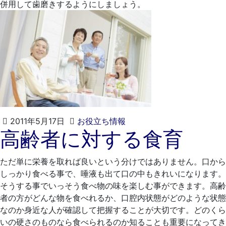
併用して歯磨きするようにしましょう。
2021
く
2011年5月17日
お役立ち情報
高齢者に対する食育
年
れ
4
も
月
と
ただ単に栄養を取れば良いという分けではありません。口から
20
歯
しっかり食べる事で、唾液も出て口の中もきれいになります。
日
科
そうする事でいっそう食べ物の味を楽しむ事ができます。高齢
医
者の方がどんな物を食べれるか、口腔内状態がどのような状態
院
なのか身近な人が確認して把握することが大切です。どのくら
いの硬さのものなら食べられるのか知ることも重要になってき