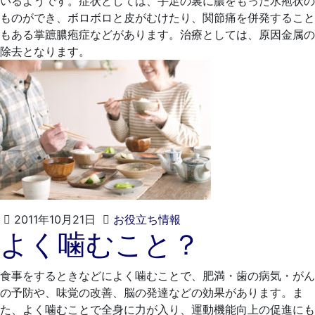
いるようです。症状としては、手足の裏に膿をもった水疱状の
院
ものができ、ボロボロと皮がむけたり、関節痛を併発すること
もある掌蹠膿疱症などがあります。治療としては、原因金属の
除去となります。
2021
く
2011年10月21日
お役立ち情報
よく噛むこと？
年
れ
4
も
月
と
食事をするときなどによく噛むことで、肥満・歯の病気・がん
20
歯
の予防や、味覚の改善、脳の発達などの効果があります。ま
日
科
た、よく噛むことで全身に力が入り、運動機能向上の促進にも