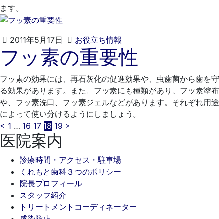
ます。
2021
く
2011年5月17日
お役立ち情報
フッ素の重要性
年
れ
4
も
月
と
フッ素の効果には、再石灰化の促進効果や、虫歯菌から歯を守
20
歯
る効果があります。また、フッ素にも種類があり、フッ素塗布
日
科
や、フッ素洗口、フッ素ジェルなどがあります。それぞれ用途
医
によって使い分けるようにしましょう。
院
投
<
1
…
16
17
18
19
>
医院案内
稿
診療時間・アクセス・駐車場
の
くれもと歯科３つのポリシー
ペ
院長プロフィール
スタッフ紹介
ー
トリートメントコーディネーター
感染防止