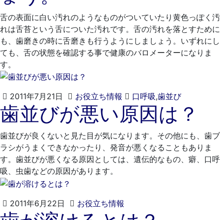
20
歯
日
科
舌の表面に白い汚れのようなものがついていたり黄色っぽく汚
医
れは舌苔という舌についた汚れです。舌の汚れを落とすために
院
も、歯磨きの時に舌磨きも行うようにしましょう。いずれにし
ても、舌の状態を確認する事で健康のバロメーターになりま
す。
2021
く
2011年7月21日
お役立ち情報
口呼吸
,
歯並び
歯並びが悪い原因は？
年
れ
4
も
月
と
歯並びが良くないと見た目が気になります。その他にも、歯ブ
20
歯
ラシがうまくできなかったり、発音が悪くなることもありま
日
科
す。歯並びが悪くなる原因としては、遺伝的なもの、癖、口呼
医
吸、虫歯などの原因があります。
院
2021
く
2011年6月22日
お役立ち情報
年
れ