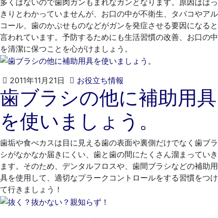
多くはないので歯肉ガンもまれなガンとなります。原因ははっ
日
科
きりとわかっていませんが、お口の中が不衛生、タバコやアル
医
コール、歯のかぶせものなどがガンを発症させる要因になると
院
言われています。予防するためにも生活習慣の改善、お口の中
を清潔に保つことを心がけましょう。
2021
く
2011年11月21日
お役立ち情報
歯ブラシの他に補助用具
年
れ
4
も
を使いましょう。
月
と
20
歯
日
科
歯垢や食べカスは目に見える歯の表面や裏側だけでなく歯ブラ
医
シがなかなか届きにくい、歯と歯の間にたくさん溜まっていき
院
ます。そのため、デンタルフロスや、歯間ブラシなどの補助用
具を使用して、適切なプラークコントロールをする習慣をつけ
て行きましょう！