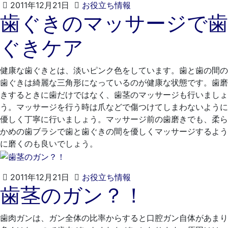
2021
く
2011年12月21日
お役立ち情報
歯ぐきのマッサージで歯
年
れ
4
も
ぐきケア
月
と
20
歯
日
科
健康な歯ぐきとは、淡いピンク色をしています。歯と歯の間の
医
歯ぐきは綺麗な三角形になっているのが健康な状態です。歯磨
院
きするときに歯だけではなく、歯茎のマッサージも行いましょ
う。マッサージを行う時は爪などで傷つけてしまわないように
優しく丁寧に行いましょう。マッサージ前の歯磨きでも、柔ら
かめの歯ブラシで歯と歯ぐきの間を優しくマッサージするよう
に磨くのも良いでしょう。
2021
く
2011年12月21日
お役立ち情報
歯茎のガン？！
年
れ
4
も
月
と
歯肉ガンは、ガン全体の比率からすると口腔ガン自体があまり
20
歯