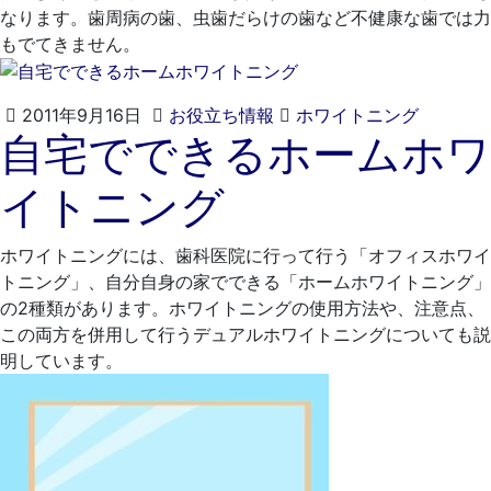
医
なります。歯周病の歯、虫歯だらけの歯など不健康な歯では力
院
もでてきません。
2021
く
2011年9月16日
お役立ち情報
ホワイトニング
自宅でできるホームホワ
年
れ
4
も
イトニング
月
と
20
歯
日
科
ホワイトニングには、歯科医院に行って行う「オフィスホワイ
医
トニング」、自分自身の家でできる「ホームホワイトニング」
院
の2種類があります。ホワイトニングの使用方法や、注意点、
この両方を併用して行うデュアルホワイトニングについても説
明しています。