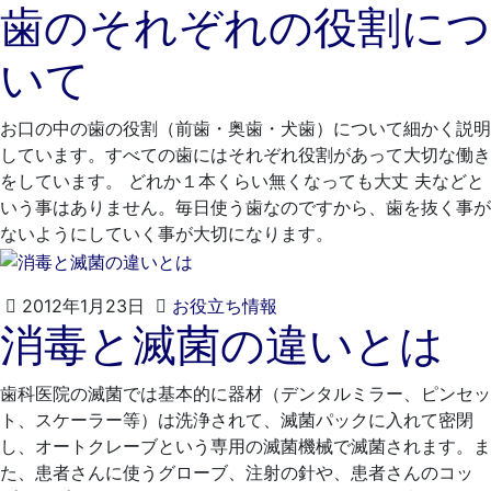
歯のそれぞれの役割につ
年
れ
4
も
いて
月
と
20
歯
日
科
お口の中の歯の役割（前歯・奥歯・犬歯）について細かく説明
医
しています。すべての歯にはそれぞれ役割があって大切な働き
院
をしています。 どれか１本くらい無くなっても大丈 夫などと
いう事はありません。毎日使う歯なのですから、歯を抜く事が
ないようにしていく事が大切になります。
2021
く
2012年1月23日
お役立ち情報
消毒と滅菌の違いとは
年
れ
4
も
月
と
歯科医院の滅菌では基本的に器材（デンタルミラー、ピンセッ
20
歯
ト、スケーラー等）は洗浄されて、滅菌パックに入れて密閉
日
科
し、オートクレーブという専用の滅菌機械で滅菌されます。ま
医
た、患者さんに使うグローブ、注射の針や、患者さんのコッ
院