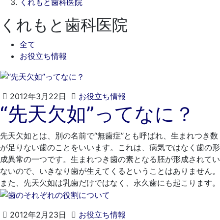
くれもと歯科医院
くれもと歯科医院
全て
お役立ち情報
2021
く
2012年3月22日
お役立ち情報
“先天欠如”ってなに？
年
れ
4
も
月
と
先天欠如とは、別の名前で“無歯症”とも呼ばれ、生まれつき数
20
歯
が足りない歯のことをいいます。これは、病気ではなく歯の形
日
科
成異常の一つです。生まれつき歯の素となる胚が形成されてい
医
ないので、いきなり歯が生えてくるということはありません。
院
また、先天欠如は乳歯だけではなく、永久歯にも起こります。
2021
く
2012年2月23日
お役立ち情報