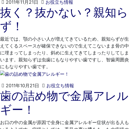
2021
く
2011年11月21日
お役立ち情報
抜く？抜かない？親知ら
年
れ
4
も
ず！
月
と
20
歯
日
科
最近では、顎の小さい人が増えてきているため、親知らずが生
医
えてくるスペースが確保できないので生えてこないまま骨の中
院
に埋まってしまったり、斜めに生えてきてしまったりしてしま
います。親知らずは虫歯にもなりやすい歯ですし、智歯周囲炎
にもなりやすい歯です。
2021
く
2011年10月21日
お役立ち情報
歯の詰め物で金属アレル
年
れ
4
も
ギー！
月
と
20
歯
日
科
お口の中の金属が原因で全身に金属アレルギー症状が出る人も
医