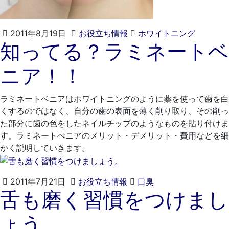
2021
く
2011年8月19日
お役立ち情報
ホワイトニング
知ってる？ラミネートベ
年
れ
4
も
ニア！！
月
と
20
歯
日
科
ラミネートベニアはホワイトニングのように薬を使って歯を白
医
くするのではなく、自分の歯の表面を薄く削り取り、その削っ
院
た部分に歯の色をしたネイルチップのようなものを貼り付けま
す。ラミネートべニアのメリット・デメリット・費用などを細
かく説明していきます。
2021
く
2011年7月21日
お役立ち情報
口臭
舌も磨く習慣をつけまし
年
れ
4
も
ょう。
月
と