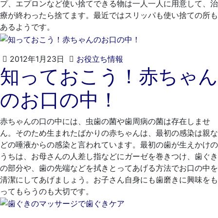
プ、エプロンなど使い捨てできる物は一人一人に用意して、治
療が終わったら捨てます。最近ではスリッパも使い捨ての所も
あるようです。
2021
く
2012年1月23日
お役立ち情報
知っておこう！赤ちゃん
年
れ
4
も
のお口の中！
月
と
20
歯
日
科
赤ちゃんの口の中には、虫歯の菌や歯周病の菌は存在しませ
医
ん。そのため生まれたばかりの赤ちゃんは、最初の感染は親な
院
どの唾液からの感染と言われています。最初の歯が生えかけの
うちは、お母さんの人差し指などにガーゼを巻きつけ、歯ぐき
の部分や、歯の先端などを拭きとってあげる方法でお口の中を
清潔にしてあげましょう。お子さん自身にも歯磨きに興味をも
ってもらうのも大切です。