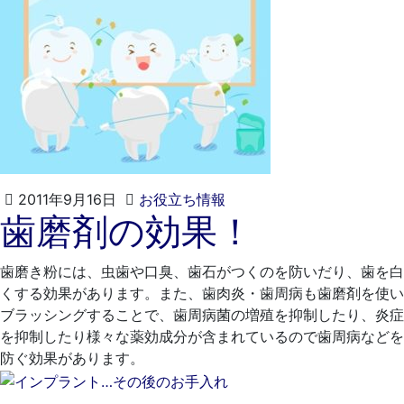
2021
く
2011年9月16日
お役立ち情報
歯磨剤の効果！
年
れ
4
も
月
と
歯磨き粉には、虫歯や口臭、歯石がつくのを防いだり、歯を白
20
歯
くする効果があります。また、歯肉炎・歯周病も歯磨剤を使い
日
科
ブラッシングすることで、歯周病菌の増殖を抑制したり、炎症
医
を抑制したり様々な薬効成分が含まれているので歯周病などを
院
防ぐ効果があります。