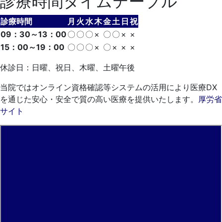
診療時間タイムテーブル
診療時間
月
火
水
木
金
土
日
祝
09：30～13：00
〇
〇
〇
×
〇
〇
×
×
15：00～19：00
〇
〇
〇
×
〇
×
×
×
休診日：日曜、祝日、木曜、土曜午後
当院ではオンライン資格確認等システムの活用により医療DX
を通じた安心・安全で質の高い医療を提供いたします。
厚労省
サイト