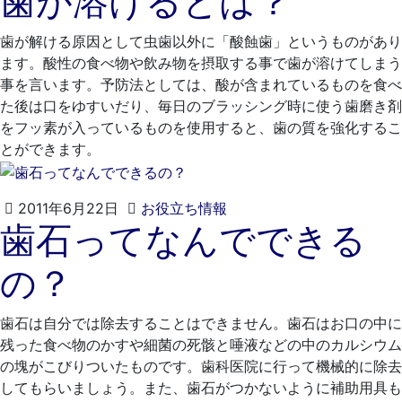
歯が溶けるとは？
4
も
月
と
歯が解ける原因として虫歯以外に「酸蝕歯」というものがあり
20
歯
ます。酸性の食べ物や飲み物を摂取する事で歯が溶けてしまう
日
科
事を言います。予防法としては、酸が含まれているものを食べ
医
た後は口をゆすいだり、毎日のブラッシング時に使う歯磨き剤
院
をフッ素が入っているものを使用すると、歯の質を強化するこ
とができます。
2021
く
2011年6月22日
お役立ち情報
歯石ってなんでできる
年
れ
4
も
の？
月
と
20
歯
日
科
歯石は自分では除去することはできません。歯石はお口の中に
医
残った食べ物のかすや細菌の死骸と唾液などの中のカルシウム
院
の塊がこびりついたものです。歯科医院に行って機械的に除去
してもらいましょう。また、歯石がつかないように補助用具も