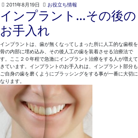
2021
く
2011年8月19日
お役立ち情報
インプラント…その後の
年
れ
4
も
お手入れ
月
と
20
歯
日
科
インプラントは、歯が無くなってしまった所に人工的な歯根を
医
骨の内部に埋め込み、その後人工の歯を装着させる治療法で
院
す。ここ２０年程で急激にインプラント治療をする人が増えて
きています。インプラントのお手入れは、インプラント部分も
ご自身の歯を磨くようにブラッシングをする事が一番に大切に
なります。