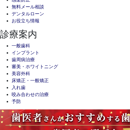
ジ
無料メール相談
送
デンタルローン
り
お役立ち情報
診療案内
一般歯科
インプラント
歯周病治療
審美・ホワイトニング
美容外科
床矯正・一般矯正
入れ歯
咬み合わせの治療
予防