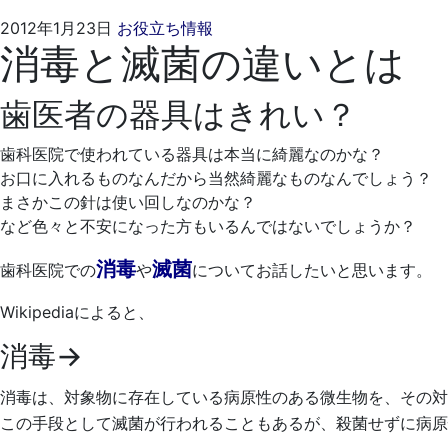
2021
く
2012年1月23日
お役立ち情報
消毒と滅菌の違いとは
年
れ
4
も
月
と
歯医者の器具はきれい？
20
歯
日
科
歯科医院で使われている器具は本当に綺麗なのかな？
医
お口に入れるものなんだから当然綺麗なものなんでしょう？
院
まさかこの針は使い回しなのかな？
など色々と不安になった方もいるんではないでしょうか？
消毒
滅菌
歯科医院での
や
についてお話したいと思います。
Wikipediaによると、
消毒→
消毒は、対象物に存在している病原性のある微生物を、その対
この手段として滅菌が行われることもあるが、殺菌せずに病原