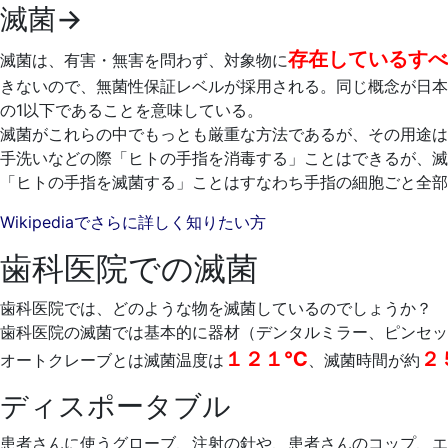
滅菌→
存在
しているすべ
滅菌は、有害・無害を問わず、対象物に
きないので、無菌性保証レベルが採用される。同じ概念が日本
の1以下であることを意味している。
滅菌がこれらの中でもっとも厳重な方法であるが、その用途は
手洗いなどの際「ヒトの手指を消毒する」ことはできるが、滅
「ヒトの手指を滅菌する」ことはすなわち手指の細胞ごと全部
Wikipediaでさらに詳しく知りたい方
歯科医院での滅菌
歯科医院では、どのような物を滅菌しているのでしょうか？
歯科医院の滅菌では基本的に器材（デンタルミラー、ピンセッ
１２１℃
２
オートクレーブとは滅菌温度は
、滅菌時間が約
ディスポータブル
患者さんに使うグローブ、注射の針や、患者さんのコップ、エ