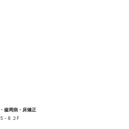
－8 ２F