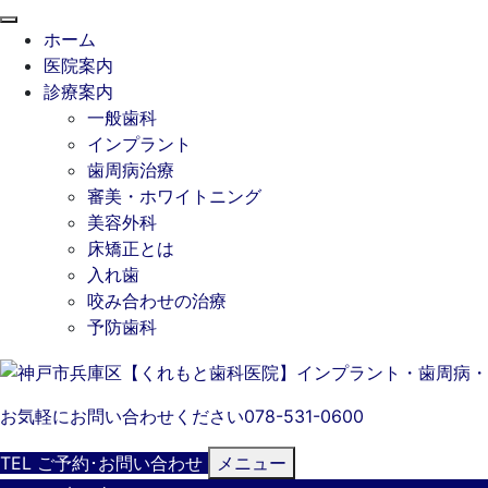
閉
ホーム
じ
医院案内
る
診療案内
一般歯科
インプラント
歯周病治療
審美・ホワイトニング
美容外科
床矯正とは
入れ歯
咬み合わせの治療
予防歯科
お気軽にお問い合わせください
078-531-0600
TEL
ご予約･
お問い合わせ
メニュー