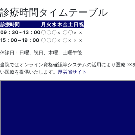
診療時間タイムテーブル
診療時間
月
火
水
木
金
土
日
祝
09：30～13：00
〇
〇
〇
×
〇
〇
×
×
15：00～19：00
〇
〇
〇
×
〇
×
×
×
休診日：日曜、祝日、木曜、土曜午後
当院ではオンライン資格確認等システムの活用により医療DX
い医療を提供いたします。
厚労省サイト