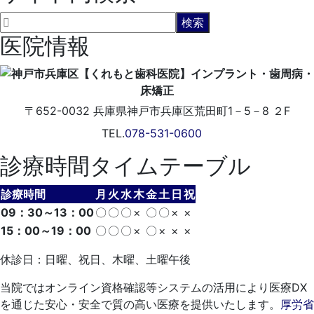
医院情報
〒652-0032
兵庫県神戸市兵庫区荒田町1－5－8 ２F
TEL.
078-531-0600
診療時間タイムテーブル
診療時間
月
火
水
木
金
土
日
祝
09：30～13：00
〇
〇
〇
×
〇
〇
×
×
15：00～19：00
〇
〇
〇
×
〇
×
×
×
休診日：日曜、祝日、木曜、土曜午後
当院ではオンライン資格確認等システムの活用により医療DX
を通じた安心・安全で質の高い医療を提供いたします。
厚労省