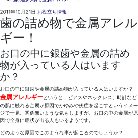
2021
く
2011年10月21日
お役立ち情報
歯の詰め物で金属アレル
年
れ
4
も
ギー！
月
と
20
歯
日
科
お口の中に銀歯や金属の詰め
医
物が入っている人はいます
院
か？
お口の中に銀歯や金属の詰め物が入っている人はいますか？
金属アレルギー
というと、ピアスやネックレス、時計など
の肌に触れる金属が原因でかゆみや炎症を起こすというイメー
ジで一見、関係無いような気もしますが、お口の中の金属が原
因で全身に症状が出る人もいるようです。
どのような原因でこのような事が起こるのでしょうか？