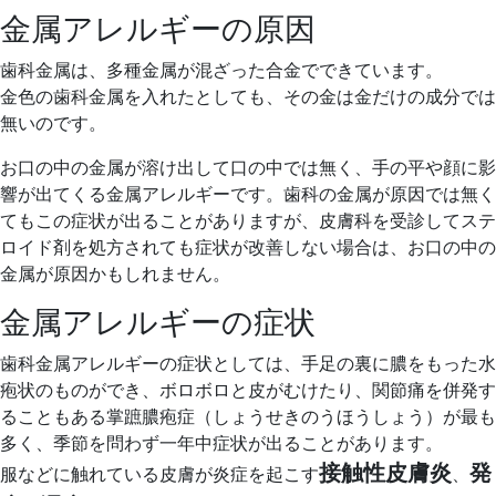
金属アレルギーの原因
歯科金属は、多種金属が混ざった合金でできています。
金色の歯科金属を入れたとしても、その金は金だけの成分では
無いのです。
お口の中の金属が溶け出して口の中では無く、手の平や顔に影
響が出てくる金属アレルギーです。歯科の金属が原因では無く
てもこの症状が出ることがありますが、皮膚科を受診してステ
ロイド剤を処方されても症状が改善しない場合は、お口の中の
金属が原因かもしれません。
金属アレルギーの症状
歯科金属アレルギーの症状としては、手足の裏に膿をもった水
疱状のものができ、ボロボロと皮がむけたり、関節痛を併発す
ることもある掌蹠膿疱症（しょうせきのうほうしょう）が最も
多く、季節を問わず一年中症状が出ることがあります。
接触性皮膚炎
発
服などに触れている皮膚が炎症を起こす
、