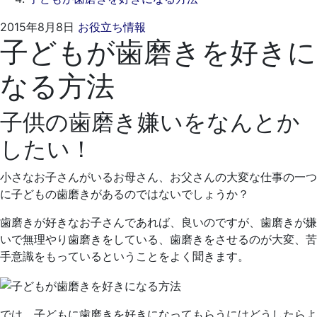
2021
く
2015年8月8日
お役立ち情報
子どもが歯磨きを好きに
年
れ
4
も
なる方法
月
と
19
歯
日
科
子供の歯磨き嫌いをなんとか
医
したい！
院
小さなお子さんがいるお母さん、お父さんの大変な仕事の一つ
に子どもの歯磨きがあるのではないでしょうか？
歯磨きが好きなお子さんであれば、良いのですが、歯磨きが嫌
いで無理やり歯磨きをしている、歯磨きをさせるのが大変、苦
手意識をもっているということをよく聞きます。
では、子どもに歯磨きを好きになってもらうにはどうしたらよ