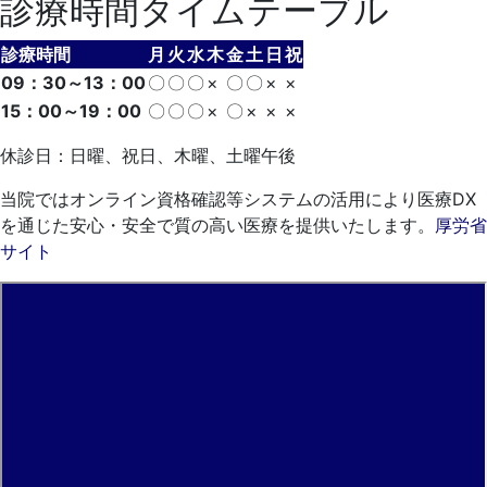
診療時間タイムテーブル
診療時間
月
火
水
木
金
土
日
祝
09：30～13：00
〇
〇
〇
×
〇
〇
×
×
15：00～19：00
〇
〇
〇
×
〇
×
×
×
休診日：日曜、祝日、木曜、土曜午後
当院ではオンライン資格確認等システムの活用により医療DX
を通じた安心・安全で質の高い医療を提供いたします。
厚労省
サイト