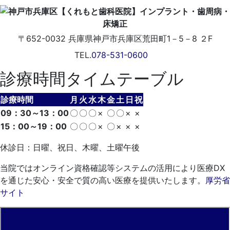
〒652-0032
兵庫県神戸市兵庫区荒田町1－5－8 ２F
TEL.
078-531-0600
診療時間タイムテーブル
診療時間
月
火
水
木
金
土
日
祝
09：30～13：00
〇
〇
〇
×
〇
〇
×
×
15：00～19：00
〇
〇
〇
×
〇
×
×
×
休診日：日曜、祝日、木曜、土曜午後
当院ではオンライン資格確認等システムの活用により医療DX
を通じた安心・安全で質の高い医療を提供いたします。
厚労省
サイト