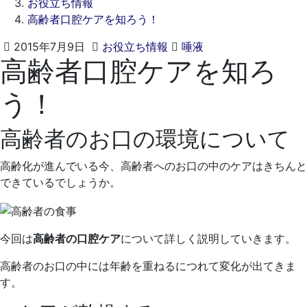
お役立ち情報
高齢者口腔ケアを知ろう！
2021
く
2015年7月9日
お役立ち情報
唾液
高齢者口腔ケアを知ろ
年
れ
4
も
う！
月
と
19
歯
日
科
高齢者のお口の環境について
医
院
高齢化が進んでいる今、高齢者へのお口の中のケアはきちんと
できているでしょうか。
今回は
高齢者の口腔ケア
について詳しく説明していきます。
高齢者のお口の中には年齢を重ねるにつれて変化が出てきま
す。