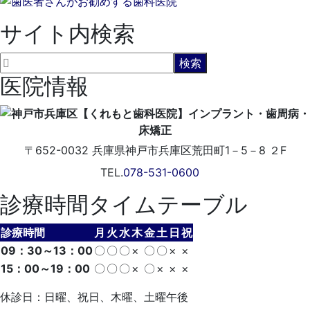
サイト内検索
医院情報
〒652-0032
兵庫県神戸市兵庫区荒田町1－5－8 ２F
TEL.
078-531-0600
診療時間タイムテーブル
診療時間
月
火
水
木
金
土
日
祝
09：30～13：00
〇
〇
〇
×
〇
〇
×
×
15：00～19：00
〇
〇
〇
×
〇
×
×
×
休診日：日曜、祝日、木曜、土曜午後