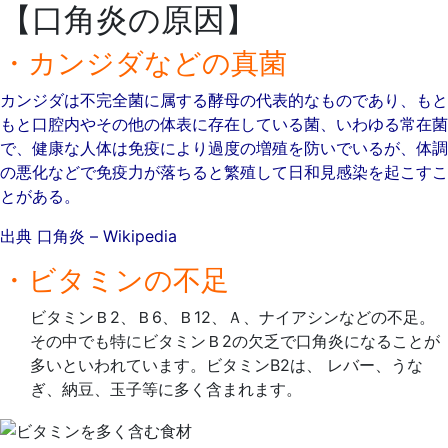
【口角炎の原因】
・カンジダなどの真菌
カンジダは不完全菌に属する酵母の代表的なものであり、もと
もと口腔内やその他の体表に存在している菌、いわゆる常在菌
で、健康な人体は免疫により過度の増殖を防いでいるが、体調
の悪化などで免疫力が落ちると繁殖して日和見感染を起こすこ
とがある。
出典 口角炎 – Wikipedia
・ビタミンの不足
ビタミンＢ2、Ｂ6、Ｂ12、Ａ、ナイアシンなどの不足。
その中でも特にビタミンＢ2の欠乏で口角炎になることが
多いといわれています。ビタミンB2は、 レバー、うな
ぎ、納豆、玉子等に多く含まれます。