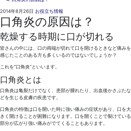
2021
く
2014年8月26日
お役立ち情報
口角炎の原因は？
年
れ
4
も
月
と
乾燥する時期に口が切れる
20
歯
日
科
皆さんの中には、口の両端が切れて口を開けるときなど痛みを
医
感じたことのある方も多くいるのではないでしょうか？
院
これを“口角炎”といいます。
口角炎とは
口角炎は亀裂だけでなく、患部が腫れたり、出血後かさぶたな
どを生じる皮膚の疾患です。
口角炎の特徴は口を開いた時に強い痛みの症状があり、口を大
きく開けることが困難になります。口を開くことで裂けている
部分が広がり強い痛みがでてくることもあります。