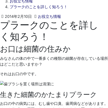
お役立ち情報
プラークのことを詳しく知ろう！
2021
く
2014年2月10日
お役立ち情報
プラークのことを詳し
年
れ
4
も
く知ろう！
月
と
20
歯
日
科
お口は細菌の住みか
医
院
みなさんの体の中で一番多くの種類の細菌が存在している場所
はどこだと思いますか？
それはお口の中です。
生きた細菌のかたまりプラーク
お口の中の病気には、むし歯や口臭、歯周病などがあります。