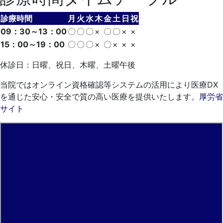
診療時間
月
火
水
木
金
土
日
祝
09：30～13：00
〇
〇
〇
×
〇
〇
×
×
15：00～19：00
〇
〇
〇
×
〇
×
×
×
休診日：日曜、祝日、木曜、土曜午後
当院ではオンライン資格確認等システムの活用により医療DX
を通じた安心・安全で質の高い医療を提供いたします。
厚労省
サイト