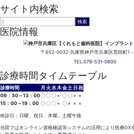
サイト内検索
医院情報
〒652-0032
兵庫県神戸市兵庫区荒田町1－5
TEL.
078-531-0600
診療時間タイムテーブル
診療時間
月
火
水
木
金
土
日
祝
09：30～13：00
〇
〇
〇
×
〇
〇
×
×
15：00～19：00
〇
〇
〇
×
〇
×
×
×
休診日：日曜、祝日、木曜、土曜午後
当院ではオンライン資格確認等システムの活用により医療DX