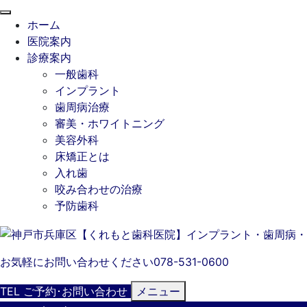
閉
ホーム
じ
医院案内
る
診療案内
一般歯科
インプラント
歯周病治療
審美・ホワイトニング
美容外科
床矯正とは
入れ歯
咬み合わせの治療
予防歯科
お気軽にお問い合わせください
078-531-0600
TEL
ご予約･
お問い合わせ
メニュー