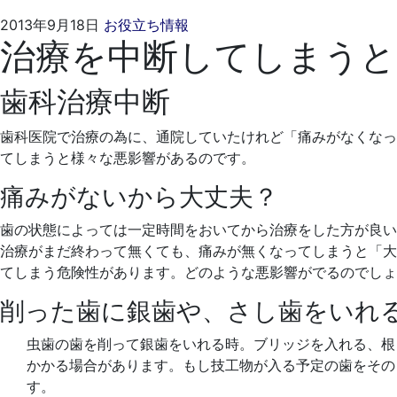
2021
く
2013年9月18日
お役立ち情報
治療を中断してしまうと
年
れ
4
も
月
と
歯科治療中断
20
歯
日
科
歯科医院で治療の為に、通院していたけれど「痛みがなくなっ
医
てしまうと様々な悪影響があるのです。
院
痛みがないから大丈夫？
歯の状態によっては一定時間をおいてから治療をした方が良い
治療がまだ終わって無くても、痛みが無くなってしまうと「大
てしまう危険性があります。どのような悪影響がでるのでしょ
削った歯に銀歯や、さし歯をいれ
虫歯の歯を削って銀歯をいれる時。ブリッジを入れる、根
かかる場合があります。もし技工物が入る予定の歯をその
す。