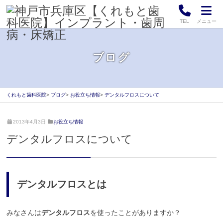
TEL
メニュー
ブログ
くれもと歯科医院
ブログ
お役立ち情報
デンタルフロスについて
2
く
2013年4月3日
お役立ち情報
0
れ
デンタルフロスについて
2
も
1
と
年
歯
4
科
月
医
デンタルフロスとは
2
院
0
日
みなさんは
デンタルフロス
を使ったことがありますか？