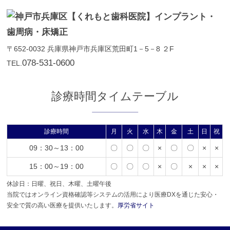
〒652-0032
兵庫県神戸市兵庫区荒田町1－5－8 ２F
078-531-0600
TEL.
診療時間タイムテーブル
診療時間
月
火
水
木
金
土
日
祝
09：30～13：00
〇
〇
〇
×
〇
〇
×
×
15：00～19：00
〇
〇
〇
×
〇
×
×
×
休診日：日曜、祝日、木曜、土曜午後
当院ではオンライン資格確認等システムの活用により医療DXを通じた安心・
安全で質の高い医療を提供いたします。
厚労省サイト