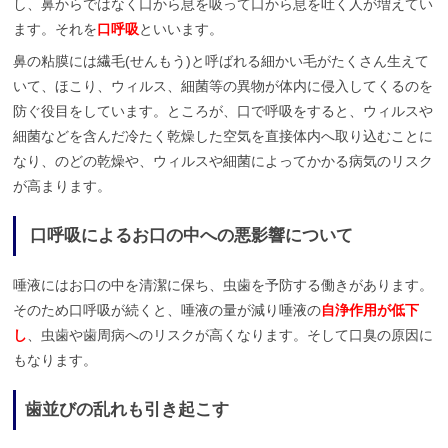
し、鼻からではなく口から息を吸って口から息を吐く人が増えてい
ます。それを
口呼吸
といいます。
鼻の粘膜には繊毛(せんもう)と呼ばれる細かい毛がたくさん生えて
いて、ほこり、ウィルス、細菌等の異物が体内に侵入してくるのを
防ぐ役目をしています。ところが、口で呼吸をすると、ウィルスや
細菌などを含んだ冷たく乾燥した空気を直接体内へ取り込むことに
なり、のどの乾燥や、ウィルスや細菌によってかかる病気のリスク
が高まります。
口呼吸によるお口の中への悪影響について
唾液にはお口の中を清潔に保ち、虫歯を予防する働きがあります。
そのため口呼吸が続くと、唾液の量が減り唾液の
自浄作用が低下
し
、虫歯や歯周病へのリスクが高くなります。そして口臭の原因に
もなります。
歯並びの乱れも引き起こす