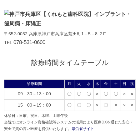
〒652-0032
兵庫県神戸市兵庫区荒田町1－5－8 ２F
078-531-0600
TEL.
診療時間タイムテーブル
診療時間
月
火
水
木
金
土
日
祝
09：30～13：00
〇
〇
〇
×
〇
〇
×
×
15：00～19：00
〇
〇
〇
×
〇
×
×
×
休診日：日曜、祝日、木曜、土曜午後
当院ではオンライン資格確認等システムの活用により医療DXを通じた安心・
安全で質の高い医療を提供いたします。
厚労省サイト