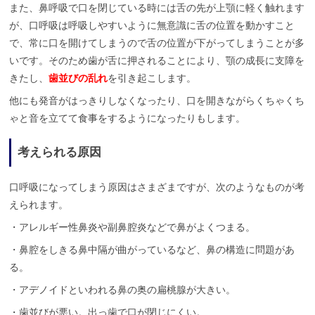
また、鼻呼吸で口を閉じている時には舌の先が上顎に軽く触れます
が、口呼吸は呼吸しやすいように無意識に舌の位置を動かすこと
で、常に口を開けてしまうので舌の位置が下がってしまうことが多
いです。そのため歯が舌に押されることにより、顎の成長に支障を
きたし、
歯並びの乱れ
を引き起こします。
他にも発音がはっきりしなくなったり、口を開きながらくちゃくち
ゃと音を立てて食事をするようになったりもします。
考えられる原因
口呼吸になってしまう原因はさまざまですが、次のようなものが考
えられます。
・アレルギー性鼻炎や副鼻腔炎などで鼻がよくつまる。
・鼻腔をしきる鼻中隔が曲がっているなど、鼻の構造に問題があ
る。
・アデノイドといわれる鼻の奥の扁桃腺が大きい。
・歯並びが悪い。出っ歯で口が閉じにくい。