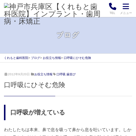
TEL
メニュー
ブログ
くれもと歯科医院
ブログ
お役立ち情報
口呼吸にひそむ危険
2
く
2012年9月20日
お役立ち情報
口呼吸
,
歯並び
0
れ
口呼吸にひそむ危険
2
も
1
と
年
歯
4
科
月
医
口呼吸が増えている
2
院
0
日
わたしたちは本来、鼻で息を吸って鼻から息を吐いています。しか