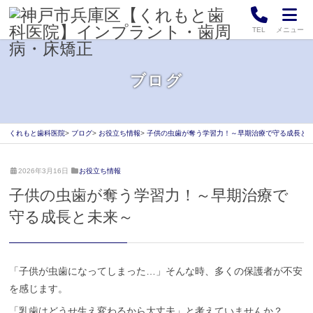
TEL
メニュー
ブログ
くれもと歯科医院
ブログ
お役立ち情報
子供の虫歯が奪う学習力！～早期治療で守る成長と
2
く
2026年3月16日
お役立ち情報
0
れ
子供の虫歯が奪う学習力！～早期治療で
2
も
6
と
守る成長と未来～
年
歯
2
科
月
医
2
院
「子供が虫歯になってしまった…」そんな時、多くの保護者が不安
7
日
を感じます。
「乳歯はどうせ生え変わるから大丈夫」と考えていませんか？