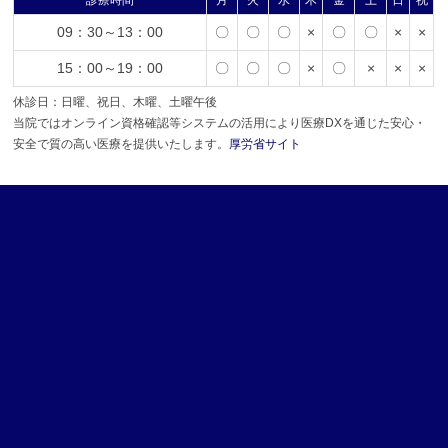
診療時間
月
火
水
木
金
土
日
祝
09：30～13：00
〇
〇
〇
×
〇
〇
×
×
15：00～19：00
〇
〇
〇
×
〇
×
×
×
休診日：日曜、祝日、木曜、土曜午後
当院ではオンライン資格確認等システムの活用により医療DXを通じた安心・
安全で質の高い医療を提供いたします。
厚労省サイト