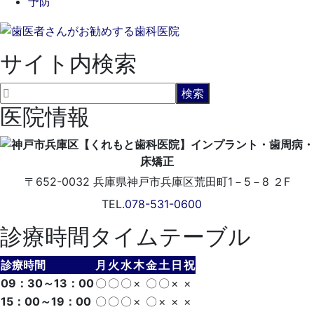
予防
サイト内検索
医院情報
〒652-0032
兵庫県神戸市兵庫区荒田町1－5－8 ２F
TEL.
078-531-0600
診療時間タイムテーブル
診療時間
月
火
水
木
金
土
日
祝
09：30～13：00
〇
〇
〇
×
〇
〇
×
×
15：00～19：00
〇
〇
〇
×
〇
×
×
×