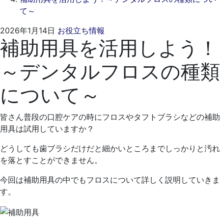
て～
2025
く
2026年1月14日
お役立ち情報
補助用具を活用しよう！
年
れ
12
も
～デンタルフロスの種類
月
と
28
歯
について～
日
科
医
院
皆さん普段の口腔ケアの時にフロスやタフトブラシなどの補助
用具は試用していますか？
どうしても歯ブラシだけだと細かいところまでしっかりと汚れ
を落とすことができません。
今回は補助用具の中でもフロスについて詳しく説明していきま
す。