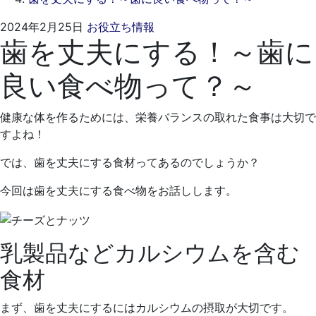
2024
く
2024年2月25日
お役立ち情報
歯を丈夫にする！～歯に
年
れ
1
も
良い食べ物って？～
月
と
24
歯
日
科
健康な体を作るためには、栄養バランスの取れた食事は大切で
医
すよね！
院
では、歯を丈夫にする食材ってあるのでしょうか？
今回は歯を丈夫にする食べ物をお話しします。
乳製品などカルシウムを含む
食材
まず、歯を丈夫にするにはカルシウムの摂取が大切です。