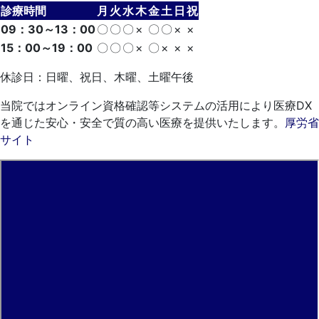
診療時間
月
火
水
木
金
土
日
祝
09：30～13：00
〇
〇
〇
×
〇
〇
×
×
15：00～19：00
〇
〇
〇
×
〇
×
×
×
休診日：日曜、祝日、木曜、土曜午後
当院ではオンライン資格確認等システムの活用により医療DX
を通じた安心・安全で質の高い医療を提供いたします。
厚労省
サイト