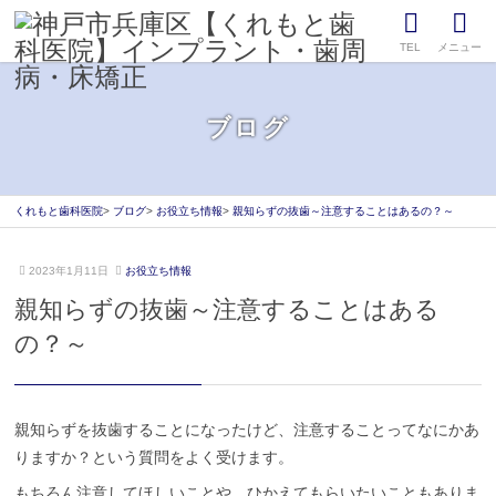
TEL
メニュー
ブログ
くれもと歯科医院
ブログ
お役立ち情報
親知らずの抜歯～注意することはあるの？～
2
く
2023年1月11日
お役立ち情報
0
れ
親知らずの抜歯～注意することはある
2
も
2
と
の？～
年
歯
1
科
2
医
月
院
親知らずを抜歯することになったけど、注意することってなにかあ
1
9
りますか？という質問をよく受けます。
日
もちろん注意してほしいことや、ひかえてもらいたいこともありま