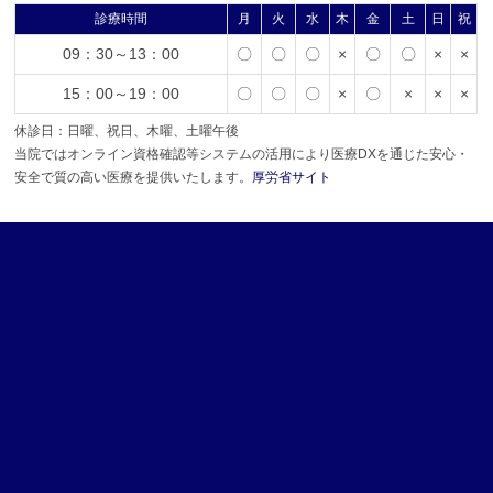
診療時間
月
火
水
木
金
土
日
祝
09：30～13：00
〇
〇
〇
×
〇
〇
×
×
15：00～19：00
〇
〇
〇
×
〇
×
×
×
休診日：日曜、祝日、木曜、土曜午後
当院ではオンライン資格確認等システムの活用により医療DXを通じた安心・
安全で質の高い医療を提供いたします。
厚労省サイト