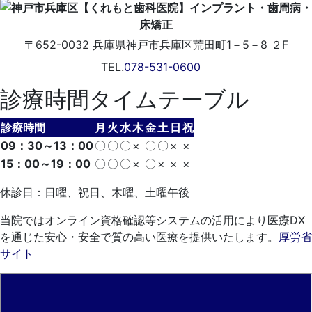
〒652-0032
兵庫県神戸市兵庫区荒田町1－5－8 ２F
TEL.
078-531-0600
診療時間タイムテーブル
診療時間
月
火
水
木
金
土
日
祝
09：30～13：00
〇
〇
〇
×
〇
〇
×
×
15：00～19：00
〇
〇
〇
×
〇
×
×
×
休診日：日曜、祝日、木曜、土曜午後
当院ではオンライン資格確認等システムの活用により医療DX
を通じた安心・安全で質の高い医療を提供いたします。
厚労省
サイト