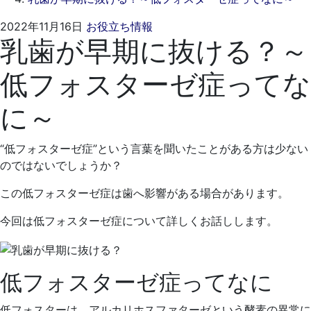
2022
く
2022年11月16日
お役立ち情報
乳歯が早期に抜ける？～
年
れ
10
も
低フォスターゼ症ってな
月
と
24
歯
に～
日
科
医
院
“低フォスターゼ症”という言葉を聞いたことがある方は少ない
のではないでしょうか？
この低フォスターゼ症は歯へ影響がある場合があります。
今回は低フォスターゼ症について詳しくお話しします。
低フォスターゼ症ってなに
低フォスターは、アルカリホスファターゼという酵素の異常に