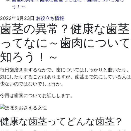
う！～
2022
く
2022年6月23日
お役立ち情報
歯茎の異常？健康な歯茎
年
れ
5
も
ってなに～歯肉について
月
と
23
歯
知ろう！～
日
科
医
院
毎日歯磨きをするなかで、歯についてはしっかりと磨いたり、
気にしたりすることはありますが、歯茎まで気にしている人は
少ないのではないでしょうか。
今回は歯茎についてお話しします。
健康な歯茎ってどんな歯茎？