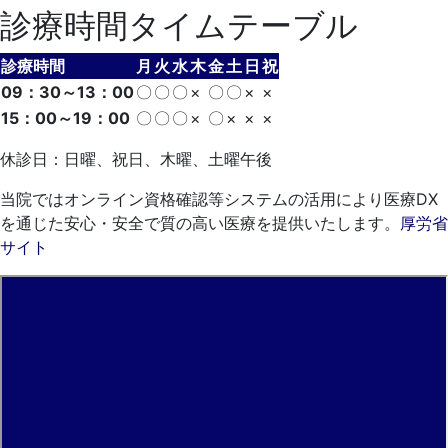
診療時間タイムテーブル
診療時間
月
火
水
木
金
土
日
祝
09：30～13：00
〇
〇
〇
×
〇
〇
×
×
15：00～19：00
〇
〇
〇
×
〇
×
×
×
休診日：日曜、祝日、木曜、土曜午後
当院ではオンライン資格確認等システムの活用により医療DX
を通じた安心・安全で質の高い医療を提供いたします。
厚労省
サイト