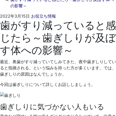
の影響～
2022
く
2022年3月15日
お役立ち情報
歯がすり減っていると感
年
れ
2
も
じたら～歯ぎしりが及ぼ
月
と
24
歯
す体への影響～
日
科
医
院
最近、奥歯がすり減っていてしみてきた、夜中歯ぎしりしてい
ると指摘される。という悩みを持った方が多くいます。では、
歯ぎしりの原因はなんでしょうか。
今回は歯ぎしりについて詳しくお話ししましょう。
歯ぎしりに気づかない人もいる