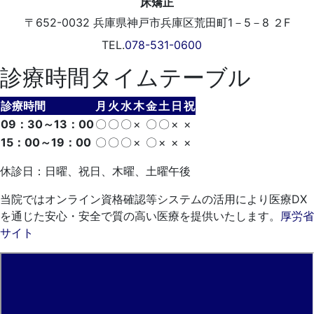
〒652-0032
兵庫県神戸市兵庫区荒田町1－5－8 ２F
TEL.
078-531-0600
診療時間タイムテーブル
診療時間
月
火
水
木
金
土
日
祝
09：30～13：00
〇
〇
〇
×
〇
〇
×
×
15：00～19：00
〇
〇
〇
×
〇
×
×
×
休診日：日曜、祝日、木曜、土曜午後
当院ではオンライン資格確認等システムの活用により医療DX
を通じた安心・安全で質の高い医療を提供いたします。
厚労省
サイト