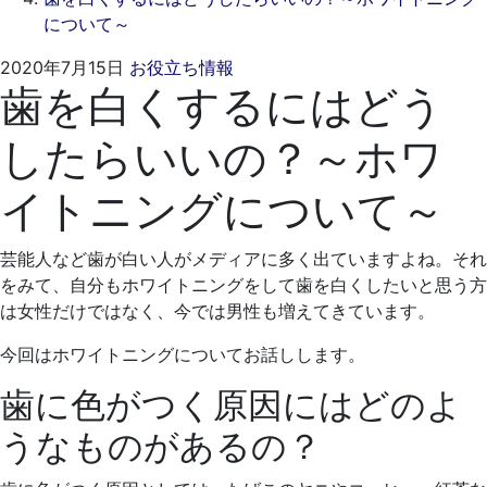
について～
2021
く
2020年7月15日
お役立ち情報
歯を白くするにはどう
年
れ
4
も
したらいいの？～ホワ
月
と
19
歯
イトニングについて～
日
科
医
院
芸能人など歯が白い人がメディアに多く出ていますよね。それ
をみて、自分もホワイトニングをして歯を白くしたいと思う方
は女性だけではなく、今では男性も増えてきています。
今回はホワイトニングについてお話しします。
歯に色がつく原因にはどのよ
うなものがあるの？