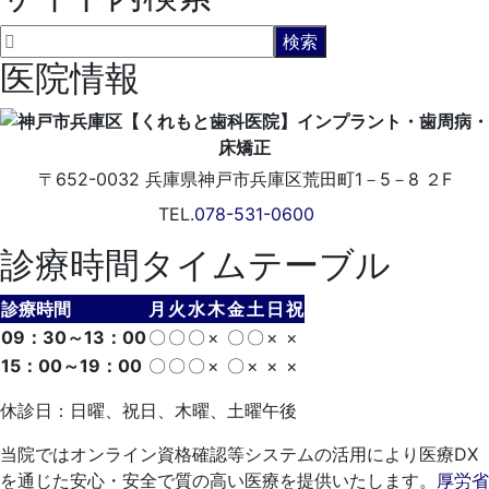
医院情報
〒652-0032
兵庫県神戸市兵庫区荒田町1－5－8 ２F
TEL.
078-531-0600
診療時間タイムテーブル
診療時間
月
火
水
木
金
土
日
祝
09：30～13：00
〇
〇
〇
×
〇
〇
×
×
15：00～19：00
〇
〇
〇
×
〇
×
×
×
休診日：日曜、祝日、木曜、土曜午後
当院ではオンライン資格確認等システムの活用により医療DX
を通じた安心・安全で質の高い医療を提供いたします。
厚労省