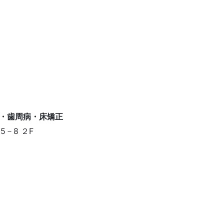
－8 ２F