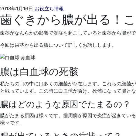
2021
く
2018年1月16日
お役立ち情報
歯ぐきから膿が出る！
年
れ
4
も
月
と
歯茎がなんらかの影響で炎症を起こしていると歯茎から膿がで
19
歯
日
科
今回は歯茎から出る膿について詳しくお話しします。
医
院
膿は白血球の死骸
私たちの口の中には多くの細菌が存在します。これらの細菌が
と戦っています。この時に白血球が負け、死骸になって膿とな
膿はどのような原因でたまるの？
膿がたまる原因は様々です。歯周病が原因で炎症が起きている
様々です。