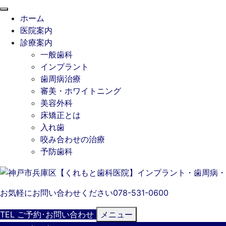
閉
ホーム
じ
医院案内
る
診療案内
一般歯科
インプラント
歯周病治療
審美・ホワイトニング
美容外科
床矯正とは
入れ歯
咬み合わせの治療
予防歯科
お気軽にお問い合わせください
078-531-0600
TEL
ご予約･
お問い合わせ
メニュー