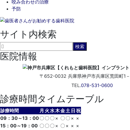
咬み合わせの治療
予防
サイト内検索
医院情報
〒652-0032
兵庫県神戸市兵庫区荒田町1－5
TEL.
078-531-0600
診療時間タイムテーブル
診療時間
月
火
水
木
金
土
日
祝
09：30～13：00
〇
〇
〇
×
〇
〇
×
×
15：00～19：00
〇
〇
〇
×
〇
×
×
×