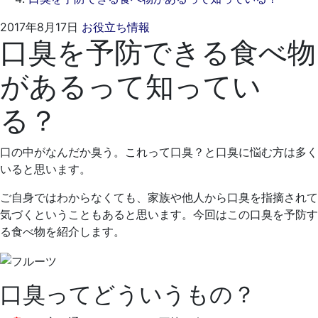
2021
く
2017年8月17日
お役立ち情報
口臭を予防できる食べ物
年
れ
4
も
があるって知ってい
月
と
19
歯
る？
日
科
医
院
口の中がなんだか臭う。これって口臭？と口臭に悩む方は多く
いると思います。
ご自身ではわからなくても、家族や他人から口臭を指摘されて
気づくということもあると思います。今回はこの口臭を予防す
る食べ物を紹介します。
口臭ってどういうもの？