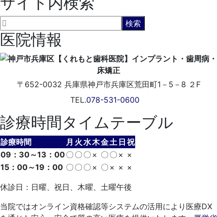
サイト内検索
医院情報
〒652-0032
兵庫県神戸市兵庫区荒田町1－5－8 ２F
TEL.
078-531-0600
診療時間タイムテーブル
診療時間
月
火
水
木
金
土
日
祝
09：30～13：00
〇
〇
〇
×
〇
〇
×
×
15：00～19：00
〇
〇
〇
×
〇
×
×
×
休診日：日曜、祝日、木曜、土曜午後
当院ではオンライン資格確認等システムの活用により医療DX