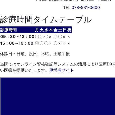
TEL.
078-531-0600
診療時間タイムテーブル
診療時間
月
火
水
木
金
土
日
祝
09：30～13：00
〇
〇
〇
×
〇
〇
×
×
15：00～19：00
〇
〇
〇
×
〇
×
×
×
休診日：日曜、祝日、木曜、土曜午後
当院ではオンライン資格確認等システムの活用により医療DX
い医療を提供いたします。
厚労省サイト