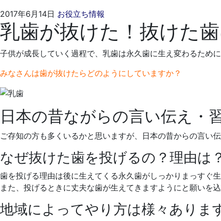
2021
く
2017年6月14日
お役立ち情報
乳歯が抜けた！抜けた歯
年
れ
4
も
月
と
子供が成長していく過程で、乳歯は永久歯に生え変わるために
19
歯
日
科
みなさんは歯が抜けたらどのようにしていますか？
医
院
日本の昔ながらの言い伝え・
ご存知の方も多くいるかと思いますが、日本の昔からの言い伝
なぜ抜けた歯を投げるの？理由は
歯を投げる理由は後に生えてくる永久歯がしっかりまっすぐ生
また、投げるときに丈夫な歯が生えてきますようにと願いを込
地域によってやり方は様々ありま