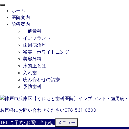
閉
ホーム
じ
医院案内
る
診療案内
一般歯科
インプラント
歯周病治療
審美・ホワイトニング
美容外科
床矯正とは
入れ歯
咬み合わせの治療
予防歯科
お気軽にお問い合わせください
078-531-0600
TEL
ご予約･
お問い合わせ
メニュー