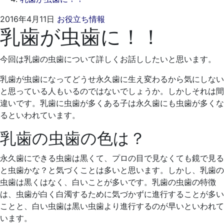
2021
く
2016年4月11日
お役立ち情報
乳歯が虫歯に！！
年
れ
4
も
月
と
今回は乳歯の虫歯について詳しくお話ししたいと思います。
19
歯
日
科
乳歯が虫歯になってどうせ永久歯に生え変わるから気にしない
医
と思っている人もいるのではないでしょうか。しかしそれは間
院
違いです。乳歯に虫歯が多くある子は永久歯にも虫歯が多くな
るといわれています。
乳歯の虫歯の色は？
永久歯にできる虫歯は黒くて、プロの目で見なくても鏡で見る
と虫歯かな？と気づくことは多いと思います。しかし、乳歯の
虫歯は黒くはなく、白いことが多いです。乳歯の虫歯の特徴
は、虫歯が白く白濁するために気づかずに進行することが多い
ことと、白い虫歯は黒い虫歯より進行するのが早いといわれて
います。