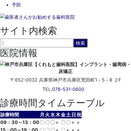
予防
サイト内検索
医院情報
〒652-0032
兵庫県神戸市兵庫区荒田町1－5－8 ２F
TEL.
078-531-0600
診療時間タイムテーブル
診療時間
月
火
水
木
金
土
日
祝
09：30～13：00
〇
〇
〇
×
〇
〇
×
×
15：00～19：00
〇
〇
〇
×
〇
×
×
×