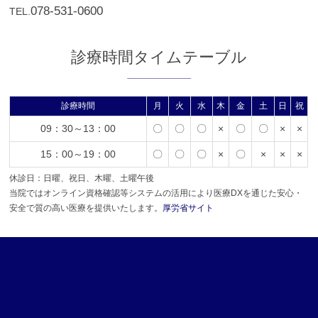
078-531-0600
TEL.
診療時間タイムテーブル
診療時間
月
火
水
木
金
土
日
祝
09：30～13：00
〇
〇
〇
×
〇
〇
×
×
15：00～19：00
〇
〇
〇
×
〇
×
×
×
休診日：日曜、祝日、木曜、土曜午後
当院ではオンライン資格確認等システムの活用により医療DXを通じた安心・
安全で質の高い医療を提供いたします。
厚労省サイト