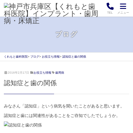
TEL
メニュー
ブログ
くれもと歯科医院
ブログ
お役立ち情報
認知症と歯の関係
2
く
2016年2月17日
お役立ち情報
歯周病
0
れ
認知症と歯の関係
2
も
1
と
年
歯
4
科
月
医
みなさん「認知症」という病気を聞いたことがあると思います。
1
院
認知症と歯には関連性があることをご存知でしたでしょうか。
9
日