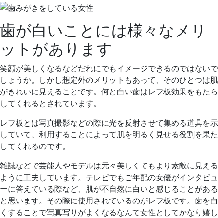
2021
年
歯が白いことには様々なメリ
4
月
ットがあります
15
日
笑顔が美しくなるなどだれにでもイメージできるのではないで
2021
く
しょうか。しかし想定外のメリットもあって、そのひとつは肌
年
れ
がきれいに見えることです。何と白い歯はレフ板効果をもたら
5
も
してくれるとされています。
月
と
レフ板とは写真撮影などの際に光を反射させて集める道具を示
19
歯
していて、利用することによって肌を明るく見せる役割を果た
日
科
してくれるのです。
医
院
雑誌などで芸能人やモデルは元々美しくてもより素敵に見える
ように工夫しています。テレビでもご年配の女優がインタビュ
ーに答えている際など、肌が不自然に白いと感じることがある
と思います。その際に使用されているのがレフ板です。歯を白
くすることで写真写りがよくなるなんて女性としてかなり嬉し