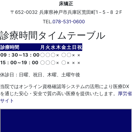
〒652-0032
兵庫県神戸市兵庫区荒田町1－5－8 ２F
TEL.
078-531-0600
診療時間タイムテーブル
診療時間
月
火
水
木
金
土
日
祝
09：30～13：00
〇
〇
〇
×
〇
〇
×
×
15：00～19：00
〇
〇
〇
×
〇
×
×
×
休診日：日曜、祝日、木曜、土曜午後
当院ではオンライン資格確認等システムの活用により医療DX
を通じた安心・安全で質の高い医療を提供いたします。
厚労省
サイト