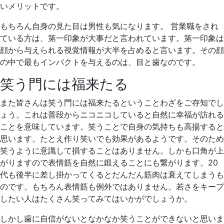
いメリットです。
もちろん自身の見た目は男性も気になります。 営業職をされ
ている方は、第一印象が大事だと言われています。第一印象は
顔から与えられる視覚情報が大半を占めると言います。その顔
の中で最もインパクトを与えるのは、目と歯なのです。
笑う門には福来たる
また皆さんは笑う門には福来たるということわざをご存知でし
ょう。これは普段からニコニコしていると自然に幸福が訪れる
ことを意味しています。笑うことで自身の気持ちも高揚すると
思います。たとえ作り笑いでも効果があるようです。そのため
笑うように意識して損することはありません。しかも口角が上
がりますので表情筋を自然に鍛えることにも繋がります。20
代も後半に差し掛かってくるとだんだん筋肉は衰えてしまうも
のです。もちろん表情筋も例外ではありません。若さをキープ
したい人はたくさん笑ってみてはいかがでしょうか。
しかし歯に自信がないとなかなか笑うことができないと思いま