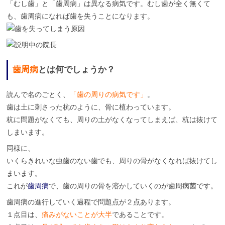
「むし歯」と「歯周病」は異なる病気です。むし歯が全く無くて
2
も
1
と
も、歯周病になれば歯を失うことになります。
年
歯
6
科
月
医
9
院
日
歯周病
とは何でしょうか？
読んで名のごとく、
「歯の周りの病気です」
。
歯は土に刺さった杭のように、骨に植わっています。
杭に問題がなくても、周りの土がなくなってしまえば、杭は抜けて
しまいます。
同様に、
いくらきれいな虫歯のない歯でも、周りの骨がなくなれば抜けてし
まいます。
これが
歯周病
で、歯の周りの骨を溶かしていくのが歯周病菌です。
歯周病の進行していく過程で問題点が２点あります。
１点目は、
痛みがないことが大半
であることです。