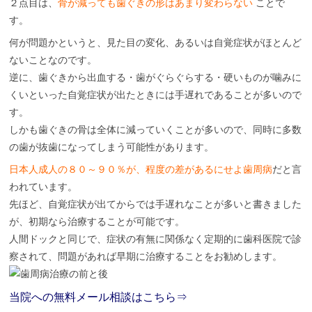
２点目は、
骨が減っても歯ぐきの形はあまり変わらない
ことで
す。
何が問題かというと、見た目の変化、あるいは自覚症状がほとんど
ないことなのです。
逆に、歯ぐきから出血する・歯がぐらぐらする・硬いものが噛みに
くいといった自覚症状が出たときには手遅れであることが多いので
す。
しかも歯ぐきの骨は全体に減っていくことが多いので、同時に多数
の歯が抜歯になってしまう可能性があります。
日本人成人の８０～９０％が、程度の差があるにせよ歯周病
だと言
われています。
先ほど、自覚症状が出てからでは手遅れなことが多いと書きました
が、初期なら治療することが可能です。
人間ドックと同じで、症状の有無に関係なく定期的に歯科医院で診
察されて、問題があれば早期に治療することをお勧めします。
当院への無料メール相談はこちら⇒