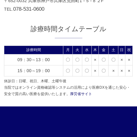
〒652-0032
兵庫県神戸市兵庫区荒田町1－5－8 ２F
078-531-0600
TEL.
診療時間タイムテーブル
診療時間
月
火
水
木
金
土
日
祝
09：30～13：00
〇
〇
〇
×
〇
〇
×
×
15：00～19：00
〇
〇
〇
×
〇
×
×
×
休診日：日曜、祝日、木曜、土曜午後
当院ではオンライン資格確認等システムの活用により医療DXを通じた安心・
安全で質の高い医療を提供いたします。
厚労省サイト