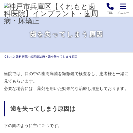
TEL
メニュー
歯を失ってしまう原因
くれもと歯科医院
歯周病治療
歯を失ってしまう原因
当院では、口の中の歯周病菌を顕微鏡で検査をし、患者様と一緒に
2
見てもらいます。
0
必要な場合には、薬剤を用いた効果的な治療も用意しております。
2
1
年
6
歯を失ってしまう原因
は
月
9
日
下の図のように主に２つです。
2
く
0
れ