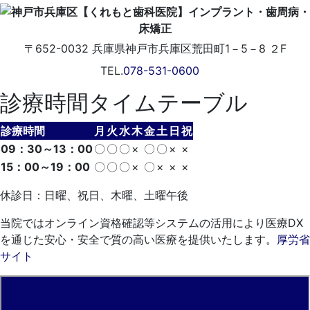
〒652-0032
兵庫県神戸市兵庫区荒田町1－5－8 ２F
TEL.
078-531-0600
診療時間タイムテーブル
診療時間
月
火
水
木
金
土
日
祝
09：30～13：00
〇
〇
〇
×
〇
〇
×
×
15：00～19：00
〇
〇
〇
×
〇
×
×
×
休診日：日曜、祝日、木曜、土曜午後
当院ではオンライン資格確認等システムの活用により医療DX
を通じた安心・安全で質の高い医療を提供いたします。
厚労省
サイト