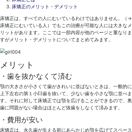
床矯正のメリット・デメリット
2021
床矯正は、すべての人にむいているわけではありません。（→
年
床矯正にむいている人）でもこの治療が可能な人には大きなメ
4
リットがあります。ここでは一部内容が他のページと重なりま
月
すがメリット・デメリットについてまとめてみます。
15
日
2021
く
メリット
年
れ
5
も
・歯を抜かなくて済む
月
と
顎の大きさが小さくて歯がきれいに並ばないときは、一般的に
19
歯
上下左右の第１小臼歯を抜いて、少ない歯を小さな顎に並べま
日
科
す。それに対して床矯正では顎を広げることができるので、奥
医
歯に問題がない場合はほとんど抜歯をしなくて済みます。
院
・費用が安い
床矯正は、永久歯が生える前にあらかじめ顎を広げてスペース