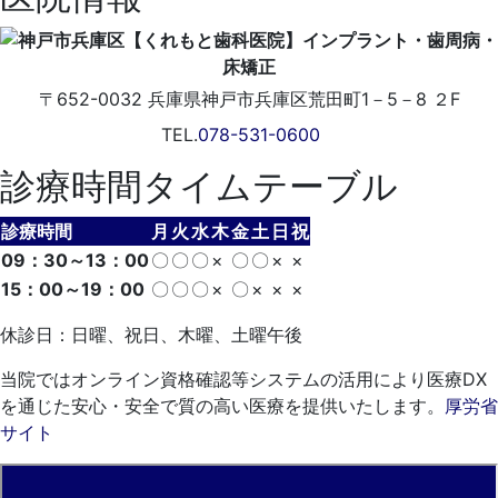
〒652-0032
兵庫県神戸市兵庫区荒田町1－5－8 ２F
TEL.
078-531-0600
診療時間タイムテーブル
診療時間
月
火
水
木
金
土
日
祝
09：30～13：00
〇
〇
〇
×
〇
〇
×
×
15：00～19：00
〇
〇
〇
×
〇
×
×
×
休診日：日曜、祝日、木曜、土曜午後
当院ではオンライン資格確認等システムの活用により医療DX
を通じた安心・安全で質の高い医療を提供いたします。
厚労省
サイト