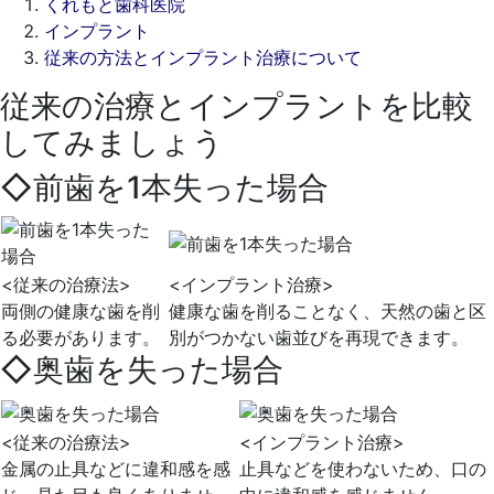
くれもと歯科医院
インプラント
従来の方法とインプラント治療について
従来の治療とインプラントを比較
2021
してみましょう
年
4
◇前歯を1本失った場合
月
15
日
2021
く
<従来の治療法>
<インプラント治療>
年
れ
両側の健康な歯を削
健康な歯を削ることなく、天然の歯と区
7
も
る必要があります。
別がつかない歯並びを再現できます。
◇奥歯を失った場合
月
と
24
歯
日
科
<従来の治療法>
<インプラント治療>
医
金属の止具などに違和感を感
止具などを使わないため、口の
院