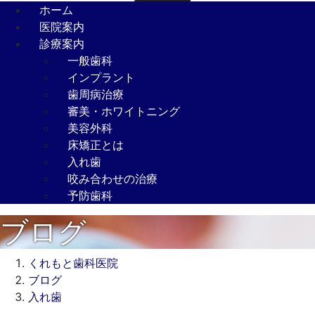
ホーム
医院案内
診療案内
一般歯科
インプラント
歯周病治療
審美・ホワイトニング
美容外科
床矯正とは
入れ歯
咬み合わせの治療
予防歯科
ブログ
くれもと歯科医院
ブログ
入れ歯