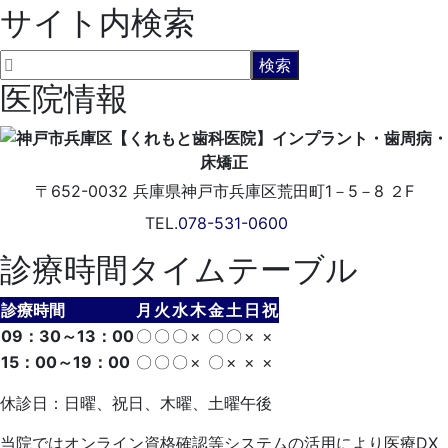
サイト内検索
医院情報
〒652-0032
兵庫県神戸市兵庫区荒田町1－5－8 ２F
TEL.
078-531-0600
診療時間タイムテーブル
診療時間
月
火
水
木
金
土
日
祝
09：30～13：00
〇
〇
〇
×
〇
〇
×
×
15：00～19：00
〇
〇
〇
×
〇
×
×
×
休診日：日曜、祝日、木曜、土曜午後
当院ではオンライン資格確認等システムの活用により医療DX