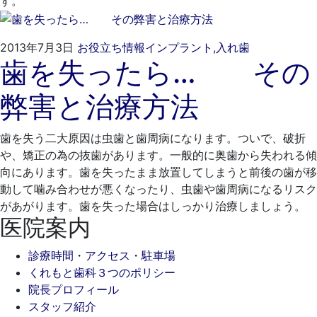
す。
2021
く
2013年7月3日
お役立ち情報
インプラント
,
入れ歯
歯を失ったら… その
年
れ
4
も
弊害と治療方法
月
と
20
歯
日
科
歯を失う二大原因は虫歯と歯周病になります。ついで、破折
医
や、矯正の為の抜歯があります。一般的に奥歯から失われる傾
院
向にあります。歯を失ったまま放置してしまうと前後の歯が移
動して噛み合わせが悪くなったり、虫歯や歯周病になるリスク
があがります。歯を失った場合はしっかり治療しましょう。
医院案内
診療時間・アクセス・駐車場
くれもと歯科３つのポリシー
院長プロフィール
スタッフ紹介