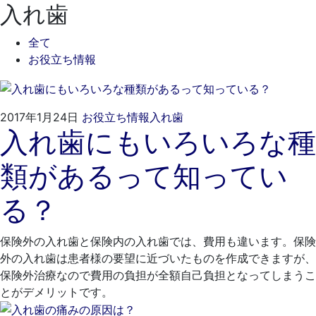
入れ歯
全て
お役立ち情報
2021
く
2017年1月24日
お役立ち情報
入れ歯
入れ歯にもいろいろな種
年
れ
4
も
類があるって知ってい
月
と
19
歯
る？
日
科
医
院
保険外の入れ歯と保険内の入れ歯では、費用も違います。保険
外の入れ歯は患者様の要望に近づいたものを作成できますが、
保険外治療なので費用の負担が全額自己負担となってしまうこ
とがデメリットです。